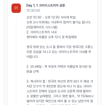
* 코스는 항공일정 및 현지 사정 (특히 겨울철 적설량에 의한 자연재해)
Day 1, 1. 크라이스트처치 공항
01
에 따라 다소 변경이 있을 수 있습니다.
10:30:00
오전 10:30 - 오후 13:30 사이에 픽업
* 밀포드사운드 도로 통제시 퀸스타운 TSS 언슬로 증기선 유람 대체
오후 2시 이후에는 시내투어 참여가 불가능 합니다.
(아랍에미리트 시드니발)
* 최소 출발 인원 :4명
2. 크라이스트처치 시내
켄터베리 박물관 오후 12시 경 픽업예정
영국 밖에 있는 도시 들 중에서 가장 영국다운 고풍스
러운 모습을 지니고 있는 크라이스트처치 시내를 투
어합니다.
2. 모나베일 : 옛 부호의 저택과 아름답게 장식된 정
원을 산책
3. 캐시미어 힐 : 한국의 부산의 면적 보다 두 배로 크
지만 인구가 약 40만명 정도에 지나 지 않는 크라이
스트처치 전체의 모습과 도시의 오른쪽 편에 펼쳐지
는 광활안 남태평양, 그리고 정면 멀리.. 약 150km나
떨어져 있지만 육안으로 바라 볼 수 있는 남반구의 알