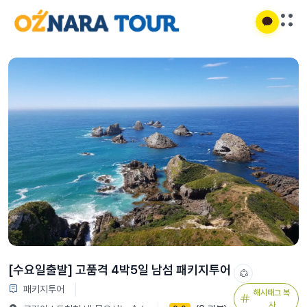
[수요일출발] 고품격 4박5일 남섬 패키지투어
패키지투어
해시태그 복
사