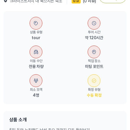
크라이스트처치 내 묵으시는 숙소
(0 리뷰)
0.0
상품 유형
투어 시간
tour
약 120시간
이동 수단
픽업 장소
전용 차량
미팅 포인트
최소 모객
확정 유형
4명
수동 확정
상품 소개
5일 동안 뉴질랜드 남섬 주요 관광지 모두 둘러보기