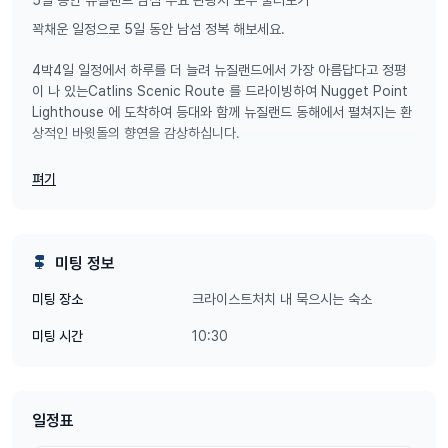
꽉채운 일정으로 5일 동안 남섬 정복 해보세요.
4박4일 일정에서 하루를 더 늘려 뉴질랜드에서 가장 아름답다고 정평
이 나 있는Catlins Scenic Route 를 드라이빙하여 Nugget Point
Lighthouse 에 도착하여 등대와 함께 뉴질랜드 동해에서 펼쳐지는 환
상적인 바윗돌의 향연을 감상하십니다.
펴기
* 출발지 (수요일) : 크라이스트처치 공항
오전 10:30 - 오후 13:30 시 사이에 픽업 (오후 2시 이후에는 시내투
미팅 정보
어 참여가 불가능 합니다)
크라이스트처치 내 묵으시는 숙소
미팅 장소
혹은 크라이스트처치 시내 켄터베리 박물관 오후 12시 경 픽업예정
10:30
미팅 시간
* 종료지(일요일) : 퀸스타운 공항 (오후 2시 이후 드롭예정)
* 공항 픽업의 경우 현지 사정에 의하여 달라질수 있으므로 투어 전 현
일정표
지업체 쪽으로 미리 안내 해드릴 예정입니다.