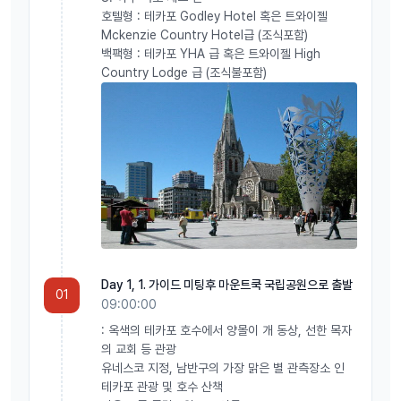
호텔형 : 테카포 Godley Hotel 혹은 트와이젤
Mckenzie Country Hotel급 (조식포함)
백팩형 : 테카포 YHA 급 혹은 트와이젤 High
Country Lodge 급 (조식불포함)
Day 1, 1. 가이드 미팅후 마운트쿡 국립공원으로 출발
01
09:00:00
: 옥색의 테카포 호수에서 양몰이 개 동상, 선한 목자
의 교회 등 관광
유네스코 지정, 남반구의 가장 맑은 별 관측장소 인
테카포 관광 및 호수 산책