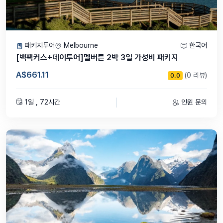
패키지투어
Melbourne
한국어
[백팩커스+데이투어]멜버른 2박 3일 가성비 패키지
A$661.11
(0 리뷰)
0.0
1일 , 72시간
인원 문의