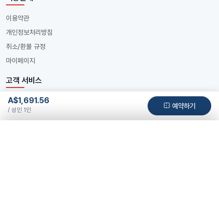
이용약관
개인정보처리방침
취소/환불 규정
마이페이지
고객 서비스
A$1,691.56
전화 문의
예약하기
/ 성인 1인
+61 412 345 678
예약하기
이메일 문의
info@oznaratour.com
A$1,691.56
성인 1인
투어 금액은 선택하신 날짜에 따라 달라질 수 있습니다. 날짜 선택 시 해당 날짜의
운영 시간
금액이 표시됩니다.
월~금 09:00~18:00
투어 날짜