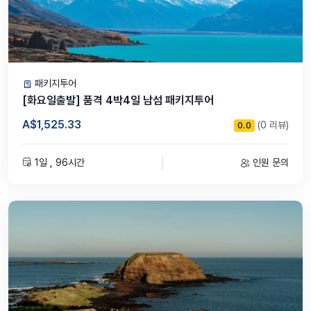
패키지투어
[화요일출발] 품격 4박4일 남섬 패키지투어
A$1,525.33
(0 리뷰)
0.0
1일 , 96시간
인원 문의