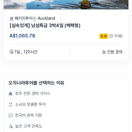
패키지투어
Auckland
[실속있게] 남섬특급 3박4일 (백팩형)
A$1,065.78
(0 리뷰)
0.0
1일 , 120시간
인원 문의
오지나라투어를 선택하는 이유
호주 전문 경력 가이드
소규모 맞춤형 투어
한국어 완벽 지원
높은 고객 만족도