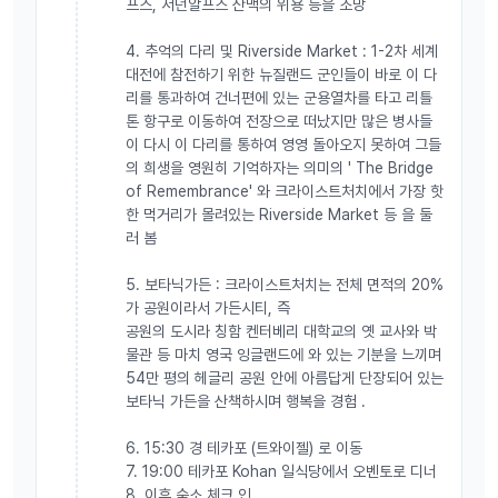
프스, 서던알프스 산맥의 위용 등을 조망
4. 추억의 다리 및 Riverside Market : 1-2차 세계
대전에 참전하기 위한 뉴질랜드 군인들이 바로 이 다
리를 통과하여 건너편에 있는 군용열차를 타고 리틀
톤 항구로 이동하여 전장으로 떠났지만 많은 병사들
이 다시 이 다리를 통하여 영영 돌아오지 못하여 그들
의 희생을 영원히 기억하자는 의미의 ' The Bridge
of Remembrance' 와 크라이스트처치에서 가장 핫
한 먹거리가 몰려있는 Riverside Market 등 을 둘
러 봄
5. 보타닉가든 : 크라이스트처치는 전체 면적의 20%
가 공원이라서 가든시티, 즉
공원의 도시라 칭함 켄터베리 대학교의 옛 교사와 박
물관 등 마치 영국 잉글랜드에 와 있는 기분을 느끼며
54만 평의 헤글리 공원 안에 아름답게 단장되어 있는
보타닉 가든을 산책하시며 행복을 경험 .
6. 15:30 경 테카포 (트와이젤) 로 이동
7. 19:00 테카포 Kohan 일식당에서 오벤토로 디너
8. 이후 숙소 체크 인