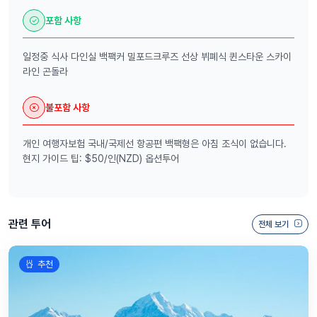
포함 사항
일정중 식사 다인실 백팩커 밀포드크루즈 선상 뷔폐식 퀸스타운 스카이
라인 곤돌라
불포함 사항
개인 여행자보험 국내/국제선 항공편 백팩형은 아침 조식이 없습니다.
현지 가이드 팁: $50/인(NZD) 옵션투어
관련 투어
전체 보기
추천