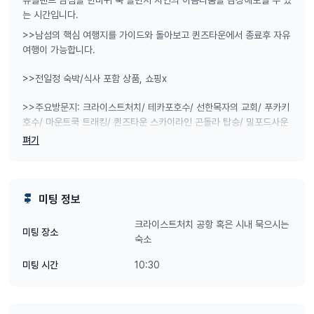
는 시간입니다.
>>남섬의 핵심 여행지를 가이드와 돌아보고 퀸즈타운에서 종료후 자유
여행이 가능합니다.
>>전일정 숙박/식사 포함 상품, 쇼핑x
>>주요방문지: 크라이스트처치/ 테카포호수/ 선한목자의 교회/ 푸카키
호수/ 마운트쿡 트래킹/ 퀸즈타운 스카이라인 곤돌라 탑승/ 밀포드사운
드 크루즈+선상뷔페
펴기
*출발지: 크라이스트처치 공항 혹은 시내 (12pm-2.30pm사이에 도착
항공편으로 탑승하시길 권해드리며, 투어시작은 오후 입니다)
미팅 정보
*종료지: 퀸즈타운 공항 종료 (퀸즈타운 잔류시 원하시는 숙소에 내려드
크라이스트처치 공항 혹은 시내 묵으시는
미팅 장소
리며, 항공편은 3pm이후 출발 항공편을 이용하시길 바랍니다)
숙소
10:30
미팅 시간
최소출발인원: 4명