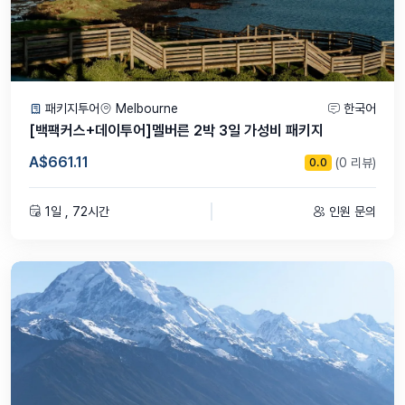
패키지투어
Melbourne
한국어
[백팩커스+데이투어]멜버른 2박 3일 가성비 패키지
A$661.11
(0 리뷰)
0.0
1일 , 72시간
인원 문의