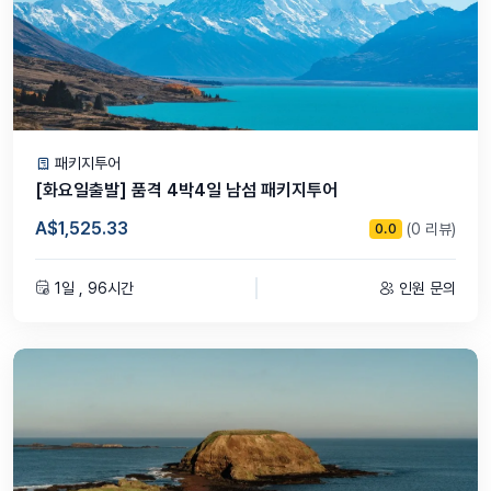
패키지투어
[화요일출발] 품격 4박4일 남섬 패키지투어
A$1,525.33
(0 리뷰)
0.0
1일 , 96시간
인원 문의