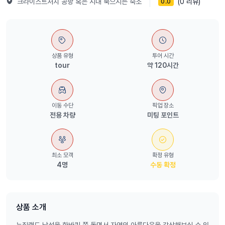
크라이스트처치 공항 혹은 시내 묵으시는 숙소
(0 리뷰)
0.0
상품 유형
투어 시간
tour
약 120시간
이동 수단
픽업 장소
전용 차량
미팅 포인트
최소 모객
확정 유형
4명
수동 확정
상품 소개
뉴질랜드 남섬을 한바퀴 쭉 돌면서 자연의 아름다움을 감상해보실 수 있