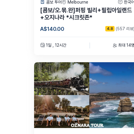
콤보 투어
Melbourne
한국
[콤보/오.묶.완]퍼핑 빌리+필립아일랜드
+오지나라 *시크릿존*
A$140.00
(557 리뷰
4.8
1일 , 12시간
최대 14
2일차 – 아우터 리프 크
일정
07:00 체크인
07:45 승선
08:00 케언즈 출발
09:30 무어 리프 폰툰 도착
11:30 피츠로이 섬으로 출발
12:15 뷔페 점심
15:30 크루즈 출발
17:30 케언즈 도착