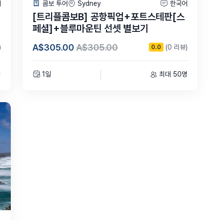
어
콤보 투어
Sydney
한국어
[트리플콤보B] 공항픽업+포트스테판[스
페셜]+블루마운틴 선셋 별보기
A$305.00
A$305.00
)
(0 리뷰)
0.0
명
1일
최대 50명
루즈 + 피츠로이 아일랜드