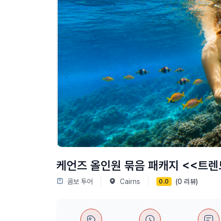
케언즈 올인원 묶음 패캐지 <<트렌
콤보 투어
Cairns
(0 리뷰)
0.0