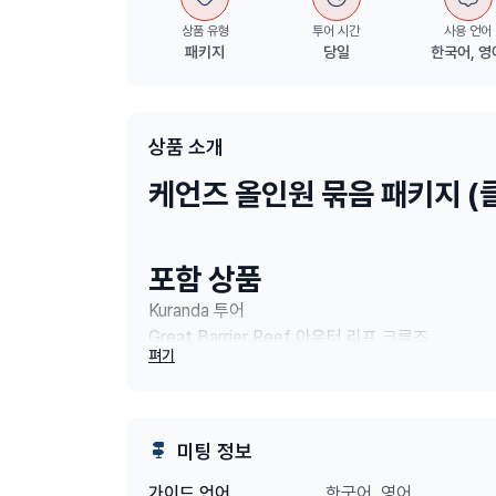
상품 유형
투어 시간
사용 언어
패키지
당일
한국어, 영
상품 소개
케언즈 올인원 묶음 패키지 (클
포함 상품
Kuranda
투어
Great Barrier Reef
아우터 리프 크루즈
펴기
왕복 공항 픽업 및 드롭오프
미팅 정보
1일차 – 쿠란다 한인가이
한국어, 영어
가이드 언어