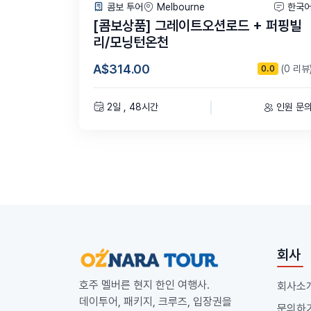
콤보 투어
Melbourne
한국
[콤보상품] 그레이트오션로드 + 퍼핑빌
포함 사항
리/모닝턴온천
스노클링 장비
반잠수함 체험
A$314.00
(0 리뷰
0.0
유리바닥보트 체험
뷔페 점심
2일 , 48시간
인원 문
회사
호주 멜버른 현지 한인 여행사.
회사소
데이투어, 패키지, 크루즈, 입장권을
문의하