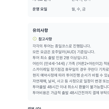
포함 사항
한국인 전용 차량
월, 수, 금
운영 요일
한인 가이드 동행
숙소 또는 공항 픽업
Skyrail Rainforest Cableway
탑승
유의사항
쿠란다 마을 관광
Rainforestation Nature Park
풀패키지 체험
참고사항
아미덕 수륙양용차
각각의 투어는 종일코스로 진행됩니다.
야생동물원 관람
모든 요금은 호주달러(AUD) 기준입니다.
파마기리 원주민 댄스 공연
투어 최소 출발 인원 2명 이상입니다.
드림타임 원주민 문화 체험
어린이 (만4세-14세) / 가족 (어른2+어린이2) 
오지 BBQ 뷔페 점심
스카이레일 정기점검 휴무일의 경우 쿠란다 기차로
현지 예약사정에 따라 투어진행 순서가 바뀔 수 있
자연재해, 날씨, 사고 등 사정으로 일정이 변경 또는
투어출발 48시간 이내 취소시 환불이 불가능합니다
투어비용은 가급적 출발 48시간전까지 결제 부탁
리뷰 (0)