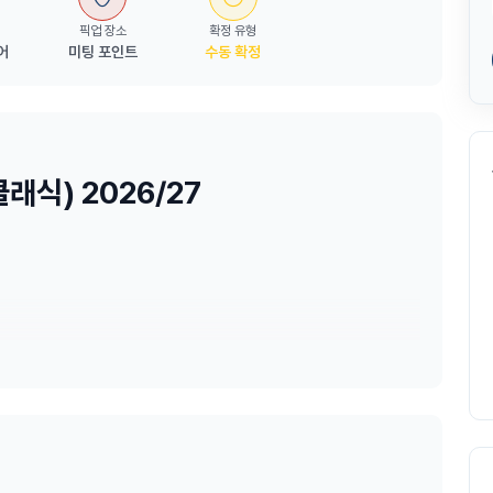
픽업 장소
확정 유형
어
미팅 포인트
수동 확정
래식) 2026/27
드 풀케어 패키지