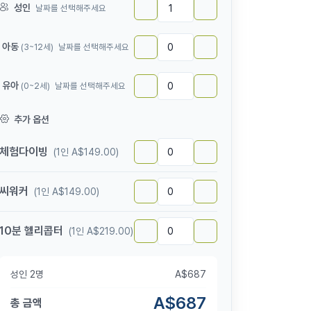
성인
날짜를 선택해주세요
아동
(3~12세)
날짜를 선택해주세요
유아
(0~2세)
날짜를 선택해주세요
추가 옵션
체험다이빙
(1인 A$149.00)
씨워커
(1인 A$149.00)
10분 헬리콥터
(1인 A$219.00)
성인
2
명
A$
687
A$
687
총 금액