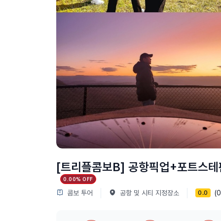
[트리플콤보B] 공항픽업+포트스테
0.00% OFF
콤보 투어
공항 및 시티 지정장소
(
0.0