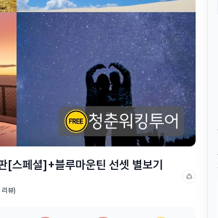
판[스페셜]+블루마운틴 선셋 별보기
0 리뷰)