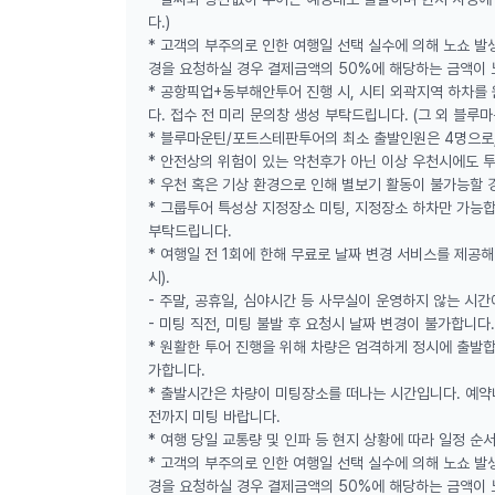
🌠 별이 빛나는 밤
다.)
* 고객의 부주의로 인한 여행일 선택 실수에 의해 노쇼 발
구름 피해 달을 쫓아, 별찾기 전문 담당 가이드님과
경을 요청하실 경우 결제금액의 50%에 해당하는 금액이 
* 공항픽업+동부해안투어 진행 시, 시티 외곽지역 하차를
❤️ 지그재그투어와 함께하는 특별한 혜택! ❤️
다. 접수 전 미리 문의창 생성 부탁드립니다. (그 외 블루
✅ 페더데일 동물원에서 귀여운 코알라와 함께하는
* 블루마운틴/포트스테판투어의 최소 출발인원은 4명으로,
정상가 $35 → 지그재그투어 특별가 $25 (현금 
* 안전상의 위험이 있는 악천후가 아닌 이상 우천시에도 
*가이드와 함께 동물원 입장하는 경우에만 혜택 적
* 우천 혹은 기상 환경으로 인해 별보기 활동이 불가능할 
*이벤트는 운영사 사정에 따라 예고없이 종료될 수
* 그룹투어 특성상 지정장소 미팅, 지정장소 하차만 가능합
부탁드립니다.
* 여행일 전 1회에 한해 무료로 날짜 변경 서비스를 제공
🔖 지그재그투어와 함께하면 더 특별한 이유!
시).
✅ 투어 출발일 1일 전, 리마인더 알림톡발송 서비
- 주말, 공휴일, 심야시간 등 사무실이 운영하지 않는 시
✅ 호주 NSW주 국립공원 공식활동허가인 에코 패
- 미팅 직전, 미팅 불발 후 요청시 날짜 변경이 불가합니다.
✅ 인생샷 성지인 킹스테이블랜드를 정식 방문가능한 여
* 원활한 투어 진행을 위해 차량은 엄격하게 정시에 출발합
✅ $20,000,000 Public Liability 회사 보험 가
가합니다.
* 출발시간은 차량이 미팅장소를 떠나는 시간입니다. 예약
전까지 미팅 바랍니다.
🎁 지그재그투어 예약 시 받는 특별 혜택 6종
* 여행 당일 교통량 및 인파 등 현지 상황에 따라 일정 순
1.🚶‍♂️ 시드니 시티 워킹투어 2종 무료(주간(화, 목
* 고객의 부주의로 인한 여행일 선택 실수에 의해 노쇼 발
시티를 가이드와 함께 도보로 이동하며 시드니 명소
경을 요청하실 경우 결제금액의 50%에 해당하는 금액이 