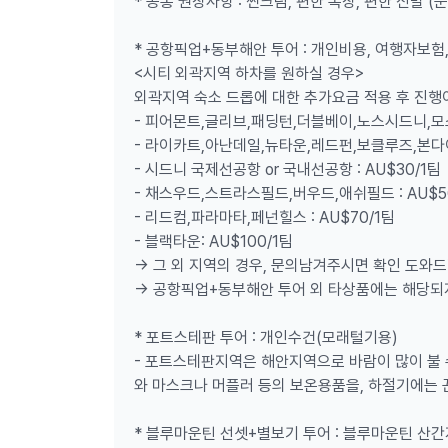
* 공통 권장사항 : 썬크림, 편한 복장, 편한 신발 
* 공항픽업+동부해안 투어 : 개인비용, 여행자보험
<시티 외곽지역 하차를 원하실 경우>
외곽지역 숙소 드롭에 대한 추가요금 적용 후 진행이
- 피어몬트,글리브,패딩턴,더블베이,노스시드니,모스만
- 라이카트,아난데일,뉴타운,레드펀,보클루즈,본다이 
- 시드니 국제선공항 or 국내선공항 : AU$30/1팀
- 채스우드,스트라스필드,버우드,애쉬필드 : AU$5
📌 공항픽업+동부해안: 시드니 첫날, 체력 아끼기!
- 리드컴,파라마타,페넌힐스 : AU$70/1팀
✈️ 공항픽업
- 블랙타운: AU$100/1팀
시드니, 10시간 걸려 도착은 했는데 호텔 체크인이.
-> 그 외 지역의 경우, 문의남겨주시면 확인 도와
이 막막할 여러분을 위한 투어! 공항에서 가이드님
-> 공항픽업+동부해안 투어 외 타상품에는 해당되
🌊 본다이 비치
시드니 동부의 대표적인 해변 본다이 비치에서 바다
* 포트스테판 투어 : 개인수건(모래털기용)
버그 락풀도 찾아보세요!
- 포트스테판지역은 해안지역으로 바람이 많이 불 
🧗‍♀️ 왓슨스베이&갭팍
와 마스크나 머플러 등의 보온용품을, 하절기에는
끝없는 파도에 의한 침식으로 수직으로 깎아지르는
뻥 뚫려요.
* 블루마운틴 선셋+별보기 투어 : 블루마운틴 산간