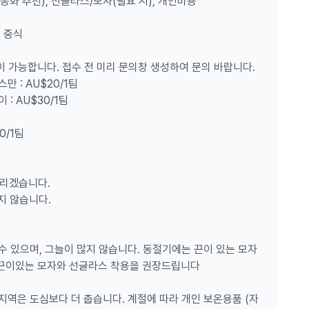
(운동화 추천), 선글라스/모자(필요 시), 개인비용
, 중식
 가능합니다. 접수 전 미리 문의창 생성하여 문의 바랍니다.
 : AU$20/1팀
: AU$30/1팀
0/1팀
... 3시?! 크고작은 캐리어, 때로는 아이들까지 동반하고 갈길
드리겠습니다.
과 미팅하고, 짐은 차량에 실으세요.
지 않습니다.
 감성도 만끽하고, 시드니 하면 빼놓을 수 없는 본다이 아이스
수 있으며, 그늘이 많지 않습니다. 동절기에는 끈이 있는 모자
 끈이있는 모자와 선글라스 착용을 권장드립니다
 경사가 완성된 동부해안의 절경! 비행하느라 답답했던 시야가
지역은 도심보다 더 춥습니다. 계절에 따라 개인 보온용품 (자