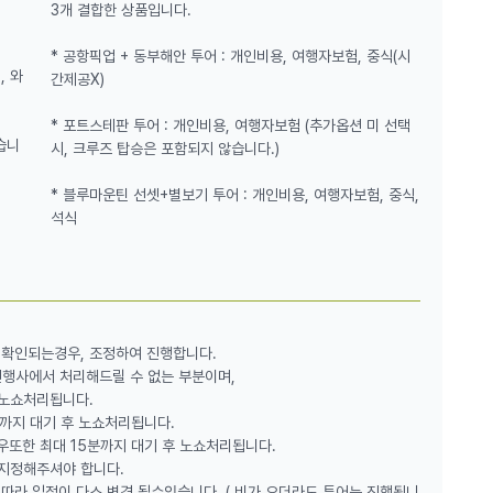
3개 결합한 상품입니다.
 보고, 붐넷(boomnet)이 내려오면 그물에서 몸도 담가 보
* 공항픽업 + 동부해안 투어 : 개인비용, 여행자보험, 중식(시
, 와
간제공X)
험, 그 끝에는 그저 모래와 하늘! 높이와 경사가 아찔한 포
고 슬라이드! 보기보다 무섭지 않아요~!
* 포트스테판 투어 : 개인비용, 여행자보험 (추가옵션 미 선택
습니
시, 크루즈 탑승은 포함되지 않습니다.)
분해! 시티에서 블루마운틴으로 바로 쏜다 🚌💨
* 블루마운틴 선셋+별보기 투어 : 개인비용, 여행자보험, 중식,
석식
. 01. 20 기준)*
에 링컨스락(킹스테이블랜드) 진입이 오는 1월 22일(목)부터
근 주민들의 지속적인 민원과 관광객 안전 문제, 환경 보호 등을
토에 따라 연장될 수 있으며, 따라서 기존 본 상품에서 제공
 때까지 대체 방문지로 진행되는 점 양해 부탁드립니다.
이 확인되는경우, 조정하여 진행합니다.
진행사에서 처리해드릴 수 없는 부분이며,
를 드리우며 황홀한 빛깔을 뽐내는 세자매봉을 찾아보세요.
 노쇼처리됩니다.
분까지 대기 후 노쇼처리됩니다.
 함께 하는 시간!
우또한 최대 15분까지 대기 후 노쇼처리됩니다.
 지정해주셔야 합니다.
을 찾아보세요. 우리 맛잘알 가이드님들의 추천 식당이 가득!
따라 일정이 다소 변경 될수있습니다. ( 비가 오더라도 투어는 진행됩니