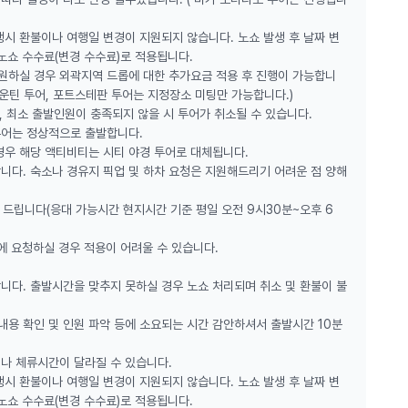
생시 환불이나 여행일 변경이 지원되지 않습니다. 노쇼 발생 후 날짜 변
 은하수 사냥도 하고, 남십자성도 찾아보세요!
노쇼 수수료(변경 수수료)로 적용됩니다.
 원하실 경우 외곽지역 드롭에 대한 추가요금 적용 후 진행이 가능합니
마운틴 투어, 포트스테판 투어는 지정장소 미팅만 가능합니다.)
 기념 사진 촬영
 최소 출발인원이 충족되지 않을 시 투어가 취소될 수 있습니다.
결제만 가능/거스름돈 제공 불가)
투어는 정상적으로 출발합니다.
용 가능합니다.
경우 해당 액티비티는 시티 야경 투어로 대체됩니다.
 있습니다.
니다. 숙소나 경유지 픽업 및 하차 요청은 지원해드리기 어려운 점 양해
해 드립니다(응대 가능시간 현지시간 기준 평일 오전 9시30분~오후 6
스
간에 요청하실 경우 적용이 어려울 수 있습니다.
스를 보유하여 14년간 안전하게 운영
행사 (BMCC - ECO TOURISM LICENSE보유)
니다. 출발시간을 맞추지 못하실 경우 노쇼 처리되며 취소 및 환불이 불
입
내용 확인 및 인원 파악 등에 소요되는 시간 감안하셔서 출발시간 10분
서나 체류시간이 달라질 수 있습니다.
)/선셋(화, 목, 일) 각각 1회씩 참여가능, 팁투어)
생시 환불이나 여행일 변경이 지원되지 않습니다. 노쇼 발생 후 날짜 변
 및 랜드마크를 200% 즐겨보세요!
노쇼 수수료(변경 수수료)로 적용됩니다.