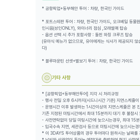
크루즈에 탑승해 넬슨베이 연안의 야생 돌고래 점프도
* 공항픽업+동부해안 투어 : 차량, 한국인 가이드
세요.
🏖️ 사륜구동+모래썰매 체험
* 포트스테판 투어 : 차량, 한국인 가이드, 오크베일 동물원
사륜구동을 타고 사막 언덕을 오르내리는 와일드한 경
인시음(성인ONLY), 와이너리 점심 ,모래썰매 탑승
트스테판 모래언덕 정상에 올라 인증샷 촬영, 그리
- 옵션 선택 시 추가 포함사항 : 돌핀 와칭 크루즈 탑승
(유아식 메뉴가 없으므로, 유아에게는 식사가 제공되지 않
다)
📌 블루마운틴 선셋 별보기: 동물원은 한번이면 충
⛰️ 킹스테이블랜드(링컨스락) - 임시폐쇄
* 블루마운틴 선셋+별보기 투어 : 차량, 한국인 가이드
*2026. 1. 22(목)~2026. 04. 30(목) 적용(2026
블루마운틴 의회(Blue Mountains)의 검토 하
기타 사항
2026년 4월 30일(목)까지 전면 금지됩니다. 인
고려해 내려진 결정으로 폐쇄 기간은 현지 의회의 검
해 왔던 해당 일정은 링컨스락 재개장 공지가 있을
* [공항픽업+동부해안투어] 지각 시 처리규정
- 행사 전일 오후 6시까지(시드니시간 기준) 지연스케쥴
🪨 에코 포인트(Echo Point)
- 운영시간 이후 발생하는 1시간이상의 지연스케쥴은 본 
에코 포인트 전망대에서 시시각각 아름다운 그림자
기존 지정된 미팅시간에서 최대 15분까지 대기 후 불참시
🕵️ 가이드 픽! 시크릿 포인트
- 사전연락없이 당일 미팅시간에 늦으시는경우, 최대 15
별밤 전문 가이드가 선정한 숨겨진 명소에서 석양과
- 입국수속 지연, 세관검사 등으로 미팅시간에 늦으시는경
🍽️ 카툼바 저녁식사(자유식)
* 이 3DAYS 투어상품의 경우 투어마다 원하시는 날짜를
노을 보니 출출하네! 카툼바 마을에서 찐 로컬 맛집
* 날씨와 상관없이 투어는 예정대로 출발하며 현지 사정에 