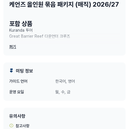
케언즈 올인원 묶음 패키지 (매직) 2026/27
포함 상품
Kuranda
투어
Great Barrier Reef
다운언더 크루즈
펴기
1일차 – 쿠란다 한인가이드 풀케어 패키
지
미팅 정보
포함 사항
한국어, 영어
가이드 언어
한국인 전용 차량
한인 가이드 동행
월, 수, 금
운영 요일
숙소 또는 공항 픽업
Skyrail Rainforest Cableway
탑승
쿠란다 마을 관광
Rainforestation Nature Park
풀패키지 체험
유의사항
아미덕 수륙양용차
야생동물원 관람
참고사항