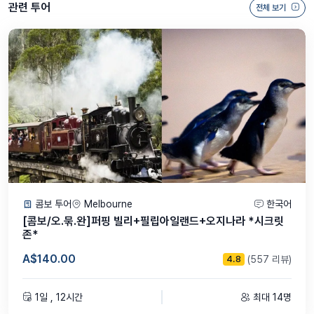
관련 투어
전체 보기
2일차 – 다운언더 크루즈
그레이트배리어리프 2개 산호 포인트 방문
스노클링 장비 무료 제공
선상 BBQ 점심식사 포함
일정
07:15~07:45 체크인
08:00 케언즈 출발
콤보 투어
Melbourne
한국어
09:45 첫 번째 산호 포인트 도착
[콤보/오.묶.완]퍼핑 빌리+필립아일랜드+오지나라 *시크릿
스노클링 및 자유시간
존*
선상 BBQ 점심식사
두 번째 산호 포인트 이동
A$140.00
(557 리뷰)
4.8
스노클링 및 자유시간
16:30 케언즈 귀환
1일 , 12시간
최대 14명