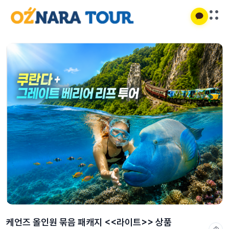
케언즈 올인원 묶음 패캐지 <<라이트>> 상품