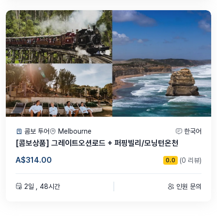
콤보 투어
Melbourne
한국어
[콤보상품] 그레이트오션로드 + 퍼핑빌리/모닝턴온천
A$314.00
(0 리뷰)
0.0
2일 , 48시간
인원 문의