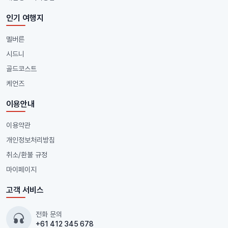
인기 여행지
멜버른
시드니
골드코스트
케언즈
이용안내
이용약관
개인정보처리방침
취소/환불 규정
마이페이지
고객 서비스
전화 문의
+61 412 345 678