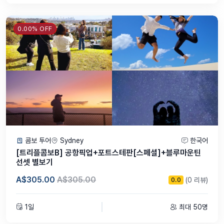
0.00% OFF
콤보 투어
Sydney
한국어
[트리플콤보B] 공항픽업+포트스테판[스페셜]+블루마운틴
선셋 별보기
A$305.00
A$305.00
(0 리뷰)
0.0
1일
최대 50명