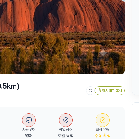
.5km)
해시태그 복사
사용 언어
픽업 장소
확정 유형
영어
호텔 픽업
수동 확정