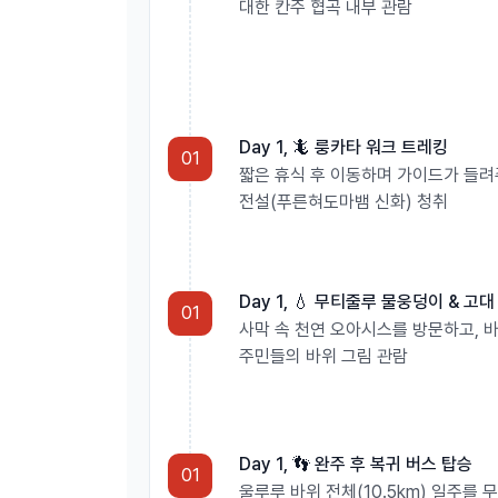
대한 칸주 협곡 내부 관람
Day 1, 🦎 룽카타 워크 트레킹
01
짧은 휴식 후 이동하며 가이드가 들
전설(푸른혀도마뱀 신화) 청취
Day 1, 💧 무티줄루 물웅덩이 & 고
01
사막 속 천연 오아시스를 방문하고, 
주민들의 바위 그림 관람
Day 1, 👣 완주 후 복귀 버스 탑승
01
울루루 바위 전체(10.5km) 일주를