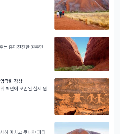
려주는 흥미진진한 원주민
대 암각화 감상
바위 벽면에 보존된 실제 원
 무사히 마치고 쿠니야 피티