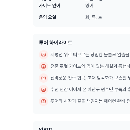
전해집니다. 수천 년 동안 현지 원주민(아난구 부족
영어
가이드 언어
Walk)'를 지나, 비가 내린 후에는 무려 90m
화, 목, 토
운영 요일
(Kantju Gorge)'의 장관을 만나실 수 있습니다.
투어 하이라이트
🦎
귀로 듣고 눈으로 보는 고대 원주민의 전설
지평선 위로 떠오르는 장엄한 울룰루 일출을
이어지는 '룽카타 워크(Lungkata Walk)'
원주민 전설(Tjukurpa) 속으로 빠져들게 됩니다.
전문 로컬 가이드의 깊이 있는 해설과 동행
신비로운 칸주 협곡, 고대 암각화가 보존된
💧
마지막 여정, 사막 속 천연 오아시스
수천 년간 이어져 온 아난구 원주민 부족의
투어의 하이라이트는 과거 원주민들의 소중한 식수원이었
투어의 시작과 끝을 책임지는 에어컨 완비 전
니다. 고요하고 평화로운 오아시스의 풍경은 물론
림)를 직접 감상하며 이 특별한 장소에 담긴 깊은
일정표