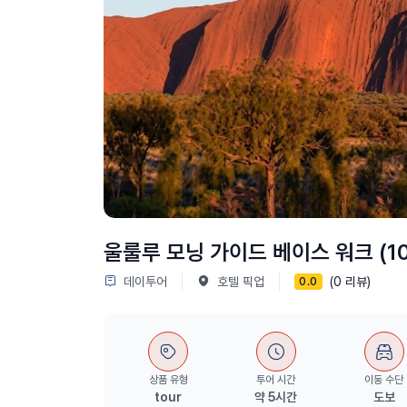
울룰루 모닝 가이드 베이스 워크 (10
데이투어
호텔 픽업
(0 리뷰)
0.0
상품 유형
투어 시간
이동 수단
tour
약 5시간
도보