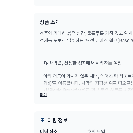
상품 소개
호주의 거대한 붉은 심장, 울룰루를 가장 깊고 완벽
전체를 도보로 일주하는 '오전 베이스 워크(Base W
👣
새벽녘, 신성한 성지에서 시작하는 여정
아직 어둠이 가시지 않은 새벽, 에어즈 락 리조트에
Piti)'로 이동합니다. 사막의 지평선 위로 떠오
사(Picnic Breakfast)로 기분 좋은 하루를 시
펴기
⛰️
10.5km 트레킹으로 마주하는 대자연의 경
미팅 정보
총 10.5km의 코스를 전 일정 가이드와 동행하
호텔 픽업
미팅 장소