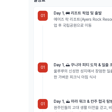
🚌 모든 일정을 마친 후에는 에어컨이 완비된 
Day 1, 🚌 리조트 픽업 및 출발
01
에어즈 락 리조트(Ayers Rock Reso
업 후 국립공원으로 이동
창밖으로만 슥 보는 겉핥기식 관광이 아닌, 울
룰
수 있는 단 하나의 특별한 여정을 절대 놓치지 마
Day 1, 🌅 쿠니야 피티 도착 & 일출
01
울루루의 신성한 성지에서 장엄한 일출
한 가벼운 피크닉 아침 식사
Day 1, ⛰️ 마라 워크 & 칸주 협곡 탐
01
원주민들의 고대 생활 터전을 걷고, 비