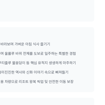
)의 가장 중요한 생활 터전이었던 '마라 워크(Mala
 높이에서 거대한 폭포가 쏟아져 내리는 신비로운 '칸주 협곡
 바라보며 가벼운 아침 식사 즐기기
에서는 가이드가 들려주는 말썽꾸러기 '푸른혀도마뱀'의 흥미진진한
하며 울룰루 바위 전체를 도보로 일주하는 특별한 경험
 무티줄루 물웅덩이 등 핵심 유적지 생생하게 마주하기
 흥미진진한 역사와 신화 이야기 속으로 빠져들기
던 '무티줄루 물웅덩이(Mutitjulu Waterhole)'입
용 차량으로 리조트 왕복 픽업 및 안전한 이동 보장
, 바위 벽면에 그대로 보존된 고대 원주민의 암각화(바위 그
 역사 이야기를 듣게 됩니다.