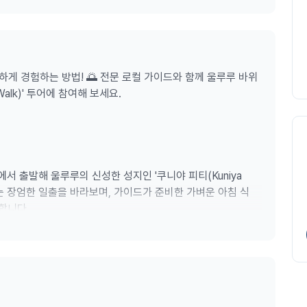
하게 경험하는 방법! 🌅 전문 로컬 가이드와 함께 울루루 바위
alk)' 투어에 참여해 보세요.
서 출발해 울루루의 신성한 성지인 '쿠니야 피티(Kuniya
르는 장엄한 일출을 바라보며, 가이드가 준비한 가벼운 아침 식
작합니다.
이로움
며 걷는 동안, 대자연의 압도적인 크기와 아름다움이 온몸으로