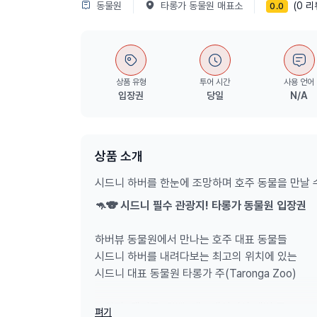
동물원
타롱가 동물원 매표소
(0 리
0.0
상품 유형
투어 시간
사용 언어
입장권
당일
N/A
상품 소개
시드니 하버를 한눈에 조망하며 호주 동물을 만날 
🦘🐨 시드니 필수 관광지! 타롱가 동물원 입장권
하버뷰 동물원에서 만나는 호주 대표 동물들
시드니 하버를 내려다보는 최고의 위치에 있는
시드니 대표 동물원 타롱가 주(Taronga Zoo)
코알라, 캥거루, 웜뱃, 태즈메이니아 데빌 등
펴기