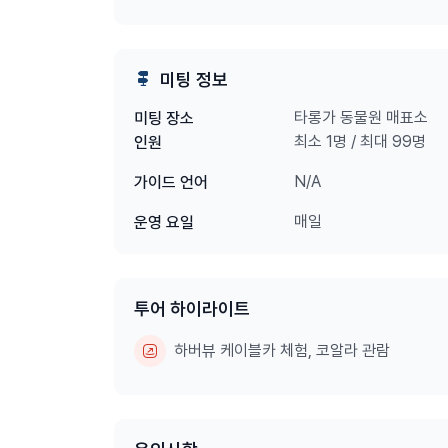
호주에서만 볼 수 있는 다양한 동물들을 만날 수 
동물원 곳곳에서 시드니 오페라하우스와 하버브릿지
가족여행 / 커플여행 / 자유여행 모두 추천되는 시
미팅 정보
🎫 포함사항
타롱가 동물원 매표소
미팅 장소
✔ 타롱가 동물원 입장권 1일 이용
최소 1명 / 최대 99명
인원
※ 케이블카(Sky Safari) 운영 종료로 인해 현재
N/A
가이드 언어
⏰ 운영시간
매일
운영 요일
매일 운영 (연중무휴) 09:30 ~ 17:00
※ 시즌에 따라 변동 가능
📍 위치
투어 하이라이트
Taronga Zoo (Bradleys Head Rd, Mosman 
하버뷰 케이블카 체험, 코알라 관람
🚢 페리 이용 시
Circular Quay → Taronga Zoo Wharf
페리 이용하여 타롱가 동물원 방문 시 아래 방법 
① Taronga Zoo Wharf → 대중교통 버스 환승