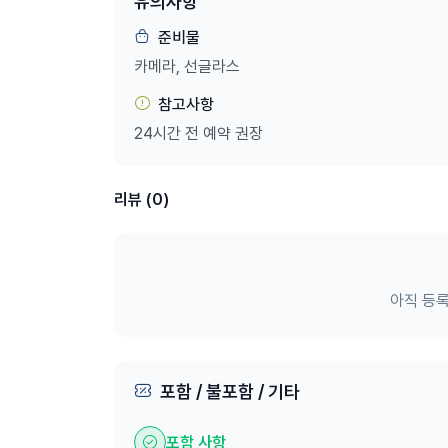
유의사항
② Wharf 앞 하단 입구로 바로 입장
준비물
✔ 동물원은 언덕 지형으로 구성되어 있습니다.
정문으로 입장 후 위에서 아래로 내려오면서 관람
카메라, 선글라스
✔ 페리 이용 시 이동 방법
참고사항
Circular Quay → Taronga Zoo Wharf → 
24시간 전 예약 권장
⚠ 안내사항
• 타롱가 바우처는 모바일로 보여주셔도 입장이 가
리뷰 (0)
• 입장권은 지정일 사용 티켓입니다.
• 본 상품은 당일 예약이 불가하며, 주말, 공휴일에
아직 등록
포함 / 불포함 / 기타
포함 사항