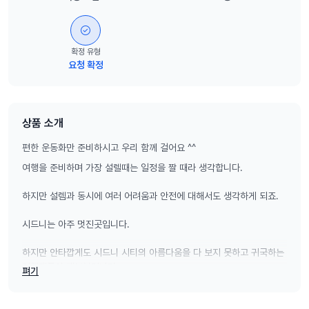
확정 유형
요청 확정
상품 소개
편한 운동화만 준비하시고 우리 함께 걸어요 ^^
여행을 준비하며 가장 설렐때는 일정을 짤 때라 생각합니다.
하지만 설렘과 동시에 여러 어려움과 안전에 대해서도 생각하게 되죠.
시드니는 아주 멋진곳입니다.
하지만 안타깝게도 시드니 시티의 아름다움을 다 보지 못하고 귀국하는
여행객들이 대부분입니다.
펴기
46년 역사의 호주 현지 여행사와 전문 워킹투어 지식 가이드님에게 맡