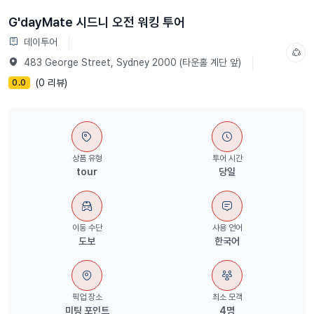
G'dayMate 시드니 오전 워킹 투어
데이투어
483 George Street, Sydney 2000 (타운홀 계단 앞)
(0 리뷰)
0.0
상품 유형
투어 시간
tour
당일
이동 수단
사용 언어
도보
한국어
픽업 장소
최소 모객
미팅 포인트
4명