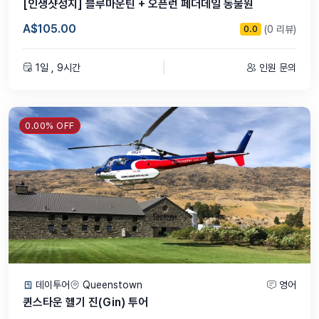
[인생샷성지] 블루마운틴 + 오픈런 페더데일 동물원
A$105.00
(0 리뷰)
0.0
1일 , 9시간
인원 문의
0.00% OFF
데이투어
Queenstown
영어
퀸스타운 헬기 진(Gin) 투어