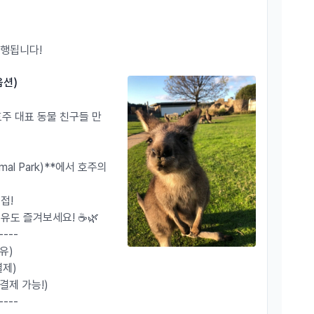
 진행됩니다!
옵션)
호주 대표 동물 친구들 만
imal Park)**에서 호주의
접!
유도 즐겨보세요! ☕🌿
----
유)
결제)
결제 가능!)
----