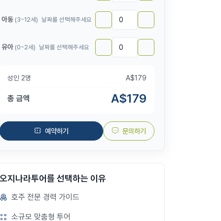
아동
(3~12세)
날짜를 선택해주세요
유아
(0~2세)
날짜를 선택해주세요
성인
2
명
A$
179
A$
179
총 금액
예약하기
문의하기
오지나라투어를 선택하는 이유
호주 전문 경력 가이드
소규모 맞춤형 투어