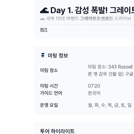
🌊 Day 1. 감성 폭발! 그
🚗 세계 10대 여행지
그레이트오션로드
드라이브
⛰️ 12사도 바위 & 런던브릿지에서 장엄한 자연 감
펴기
📸 감성 넘치는 인생샷 스팟까지!
🐧
Day 2. 귀여움 과부하! 
미팅 정보
🦘
마루 동물원
에서 캥거루에게 직접 먹이 주기
🌿 이동 중
캥거루, 왈라비, 코알라
등 야생동물 탐
미팅 장소: 343 Russell 
미팅 장소
🦭
물개섬에서 아름다운 남극바다 감상
른 옛 감옥 건물 앞) 구
🎭 필립 아일랜드 하이라이트!
리틀 펭귄 퍼레이드
07:20
미팅 시간
(⚠️ 현지 상황에 따라 일정이 조정될 수 있습니다.)
한국어
가이드 언어
월, 화, 수, 목, 금, 토, 일
운영 요일
🖤 특히,호주 여름 한정!
블랙스완 힐링 데이 (10~
--------------------------------------------
투어 하이라이트