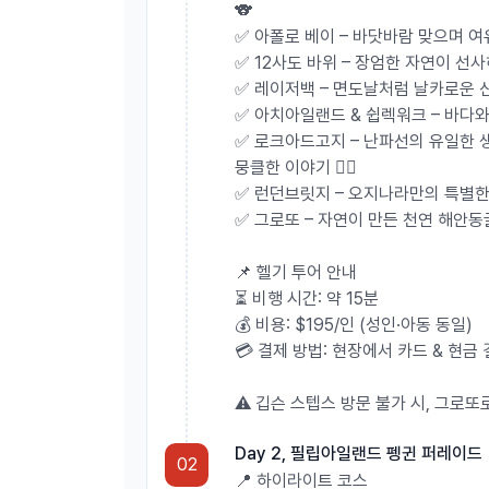
💡 매년 동절기 & 하절기 일정이 유동적으로 변경
🐨
📢 4월 & 10월 예약 고객님께는 개별 안내 드리니 
✅ 아폴로 베이 – 바닷바람 맞으며 여유
------------------------
✅ 12사도 바위 – 장엄한 자연이 선사
✅ 레이저백 – 면도날처럼 날카로운 신
--------
✅ 아치아일랜드 & 쉽렉워크 – 바다
🚀
오지나라 투어만의 차원이 
✅ 로크아드고지 – 난파선의 유일한 생
뭉클한 이야기 🏴‍☠️
✅ 런던브릿지 – 오지나라만의 특별한 코
🚐
소규모 투어의 끝판왕! 벤츠 스프린터로 편안
✅ 그로또 – 자연이 만든 천연 해안동
인원 많을 땐? 넉넉한
27인승 가죽 시트 중형버스
편안한 좌석에서 여유롭게 즐기는 프리미엄 투어, 지
📌 헬기 투어 안내
⏳ 비행 시간: 약 15분
🚌
최신 투어 버스로 편안한 여행
.
💰 비용: $195/인 (성인·아동 동일)
장거리 여행, 아무 버스나 탈 수 없죠!
💳 결제 방법: 현장에서 카드 & 현금
편안한 투어버스는 여행의 즐거움을 높여 드립니다
⚠️ 깁슨 스텝스 방문 불가 시, 그로또
🎤
프로페셔널한 가이드와 함께!
호주 여행 협회 인증 ‘Aussie Specialist’ 가이드 
Day 2, 필립아일랜드 펭귄 퍼레이드
투어 경험 + 여행 지식 기본 탑재!
02
📍 하이라이트 코스
친절함 + 꿀잼 가이드 = “후기 맛집” 👀✨