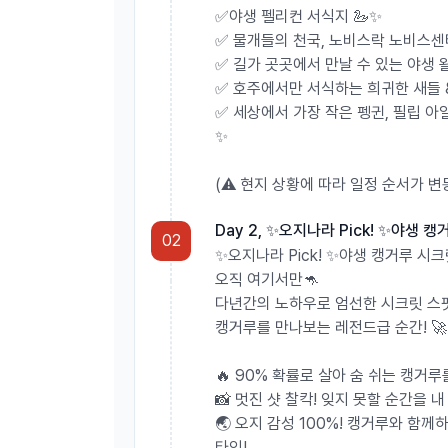
✅야생 펠리컨 서식지 🦢✨
✅ 물개들의 천국, 노비스락 노비스센
💎
믿고 떠나는 공식 인증 여행사
✅ 길가 곳곳에서 만날 수 있는 야생 
멜버른 정식 인가 여행사 – 퀄리티 보장!
✅ 호주에서만 서식하는 희귀한 새들 
Quality Tourism Framework(QTF) 인증 업체
✅ 세상에서 가장 작은 펭귄, 필립 아일
✨
믿고 떠나는 다양한 실속 투어
🌊💙
(⚠️ 현지 상황에 따라 일정 순서가 변
🚨꼭 확인해주세요! 🚨
Day 2, ✨오지나라 Pick! ✨야생 캥
02
예약 시, 추가 예약 정보란에 카카오톡 ID 또는 카톡
✨오지나라 Pick! ✨야생 캥거루 시크
오직 여기서만🦘
다년간의 노하우로 엄선한 시크릿 스팟
캥거루를 만나보는 레전드급 순간! 🚀
🔥 90% 확률로 살아 숨 쉬는 캥거루
📸 멋진 샷 찰칵! 잊지 못할 순간을 
🌏 오지 감성 100%! 캥거루와 함께
타임!