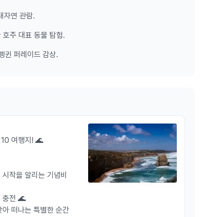
션로드 + 필립아일랜드 펭귄퍼레이드
대자연 관람.
 호주 대표 동물 탐험.
펭귄 퍼레이드 감상.
 모객 시 상시 출발)
상이)
10 여행지! 🌊
 시작을 알리는 기념비
 충전 🌊
찾아 떠나는 특별한 순간