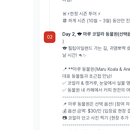
🚨⚡️한정 시즌 투어 ⚡️
📆 하계 시즌 (10월 ~ 3월) 동안만
Day 2, 🐨 마루 코알라 동물원(선택
02
)
🐨 필립아일랜드 가는 길, 귀염뽀짝 
날 시간! 🦘✨
📍 **마루 동물원(Maru Koala & An
대표 동물들과 초근접 만남!
✅ 코알라 & 캥거루, 눈앞에서 실물 영
✅ 동물원 내 카페에서 커피 한잔의 여
---------------------------------
📌 마루 동물원은 선택 옵션! (참여 자
💰 옵션 금액: $30/인 (입장료 현장 
📷 코알라 안고 사진 찍기 (현장 추가 
---------------------------------