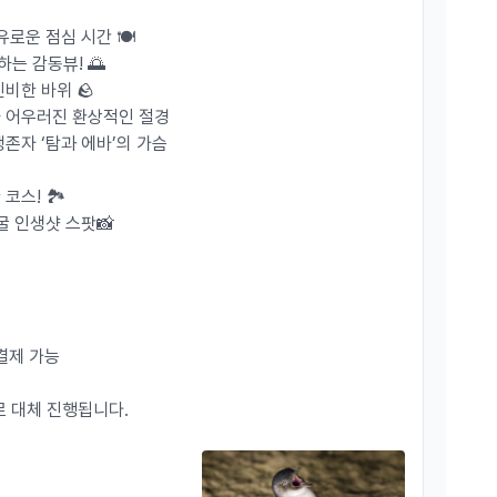
될 수 있어요!
걱정 마세요! 😊
로운 점심 시간 🍽️
-----------------------------
하는 감동뷰! 🌅
비한 바위 🪨
와 어우러진 환상적인 절경
다른 특장점!
🌏✨
존자 ‘탐과 에바’의 가슴
스! 🏞️
하게✨
굴 인생샷 스팟📸
로 업그레이드!
금 경험해보세요! 💨
 결제 가능
.
로 대체 진행됩니다.
전담!