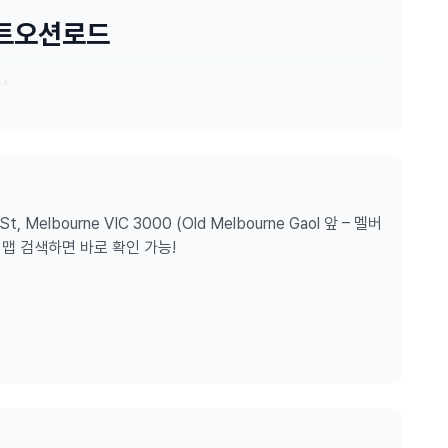
레이트오션로드
상
페어리 펭귄 & 야생동물 투어
험
St, Melbourne VIC 3000 (Old Melbourne Gaol 앞 – 멜버
글 맵 검색하면 바로 확인 가능!
감상
3월)
-----------------