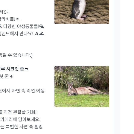
터🦭
왈라비들!🦘
& 다양한 야생동물들!🦜
랜드에서 만나요! 🐧🌊
! 오지나라와 함께 떠나볼까요? 🚀
동될 수 있습니다.)
거루 시크릿 존🦘
 연결 가능한 전화번호를 꼭! 꼭! 남겨주세요 :)
릿 존🦘
에서 자연 속 리얼 야생
를 직접 관찰할 기회!
내 카메라에 담아보세요.
하는 특별한 자연 속 힐링