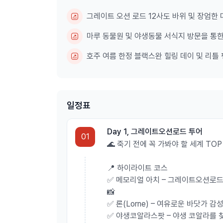
📌 이용 안내 | 그레이트오
그레이트 오션 로드 12사도 바위 및 장엄한 
투어
마루 동물원 및 야생동물 서식지 방문을 통한
첫째날 : 그레이트오션로드
호주 여름 한정 블랙스완 힐링 데이 및 리틀 
둘째날 : 필립아일랜드 펭귄퍼레이드 투어(6인 이상
✅
투어 출발 & 도착 시간
(계절에 따라 출발 시간 
일정표
🌊
그레이트오션로드
❄️☀️동절기&하절기 동일
Day 1, 그레이트오션로드 투어
🕘
오전 7:30 출발 → 오후 7:30 도착
01
🌊 죽기 전에 꼭 가봐야 할 세계 TOP 
🐧필립아일랜드 팽귄퍼레이드
❄️ 동절기 (4월 둘째 주 ~ 10월 첫 주)
📍 하이라이트 코스
🕘
오후 1:50 출발 → 오후 9시 도착
✅ 메모리얼 아치 – 그레이트오션로드
☀️ 하절기 (10월 둘째 주 ~ 4월 첫 주)
📸
🕚
오후 2시 출발 → 오후 11시 도착
✅ 론(Lorne) – 여유로운 바닷가 감성
✅ 야생코알라스팟 – 야생 코알라를 