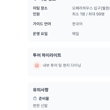
[오페라하우스 내부관람 일정]
오페라하우스 입구(웰컴
미팅 장소
매주 월,화,목,금,일
최소 1명 / 최대 99명
인원
9:45AM / 10:45AM / 11:15AM / 11:45AM / 12
매주 수,토
한국어
가이드 언어
9:15AM / 10:15AM / 11:15AM / 11:30AM / 12
매일
운영 요일
* 상기 스케쥴은 운영사인 오페라하우스의 운영사정
* 투어 시간은 30분 입니다.
투어 하이라이트
* TOUR & DINE EXPERIENCE 안내사항 *
1. 다이닝 바우처 사용을 위해서는 WELCOME 
내부 투어 및 현지 다이닝
(투어 참여시간 기준, 1-2시간 전이라도 티켓 교환
2. 교환받은 티켓이 분실되지 않도록 잘 보관해 주시
또는 OPERA BAR에서 식사를 진행할 수 있습니다
유의사항
티켓을 교환받는 WELCOME CENTRE와 동일한
준비물
자세한 사항은 아래 링크를 통해 확인해 주세요.
편한 신발