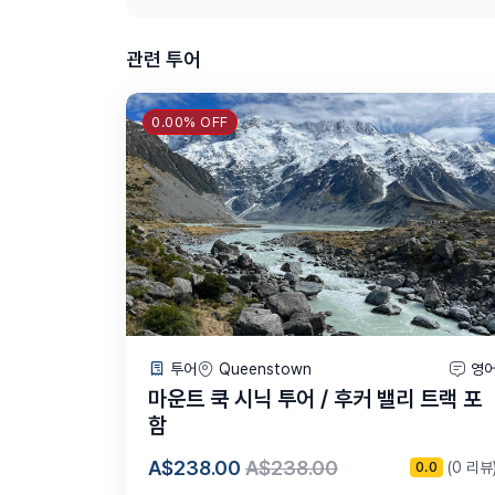
관련 투어
0.00% OFF
투어
Queenstown
영
마운트 쿡 시닉 투어 / 후커 밸리 트랙 포
함
A$238.00
A$238.00
(0 리뷰
0.0