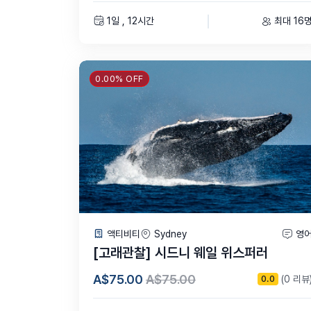
1일 , 12시간
최대 16
0.00% OFF
액티비티
Sydney
영
[고래관찰] 시드니 웨일 위스퍼러
A$75.00
A$75.00
(0 리뷰
0.0