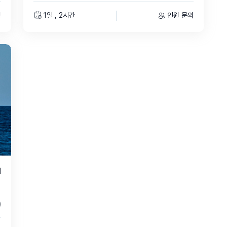
명
1일 , 2시간
인원 문의
어
)