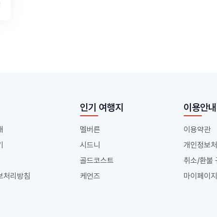
명
인기 여행지
이용안내
개
멜버른
이용약관
기
시드니
개인정보
골드코스트
취소/환불
보처리방침
케언즈
마이페이