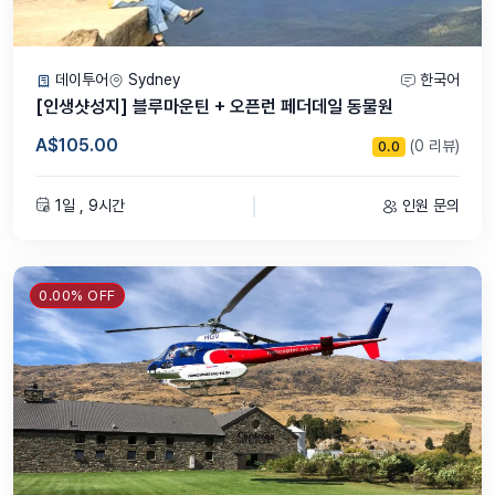
데이투어
Sydney
한국어
[인생샷성지] 블루마운틴 + 오픈런 페더데일 동물원
A$105.00
(0 리뷰)
0.0
1일 , 9시간
인원 문의
0.00% OFF