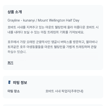
상품 소개
Grayline - kunanyi / Mount Wellington Half Day
호바트 시내를 지켜주고 있는 마운트 웰링턴에 올라 아름다운 호바트 시
내를 내려다 보실 수 있는 아침 트레킹의 기회를 가져보세요.
호주에서 가장 오래된 군용막사인 앵글시 버락스를 방문하고, 왈라비나
토끼같은 호주 야생동물들을 마운트 웰링턴을 가볍게 트래킹하며 관찰
하실수 있습니.
투어코드 775
펴기
투어운영요일: 매주 월~토 (일요일제외)
투어운영시간: 9.15am 경 출발 - 12pm경 호바트 도착 및 종료
출발장소: 호바트 시내 고객님 머무시는 숙소 주변 픽업지
미팅 정보
호바트 시내 픽업지(추후안내)
미팅 장소