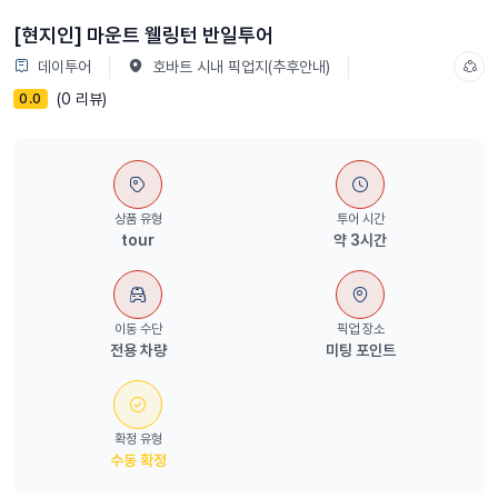
[현지인] 마운트 웰링턴 반일투어
데이투어
호바트 시내 픽업지(추후안내)
(0 리뷰)
0.0
상품 유형
투어 시간
tour
약 3시간
이동 수단
픽업 장소
전용 차량
미팅 포인트
확정 유형
수동 확정