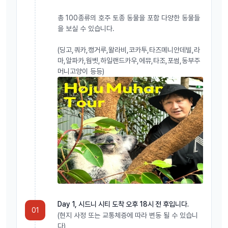
총 100종류의 호주 토종 동물을 포함 다양한 동물들
을 보실 수 있습니다.
(딩고,쿼카,캥거루,왈라비,코카투,타즈메니안데빌,라
마,알파카,웜벳,하일랜드카우,에뮤,타조,포썸,동부주
머니고양이 등등)
Day 1, 시드니 시티 도착 오후 18시 전 후입니다.
01
(현지 사정 또는 교통체증에 따라 변동 될 수 있습니
다)