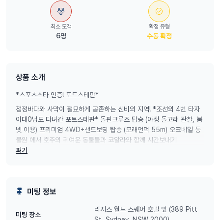
최소 모객
확정 유형
6명
수동 확정
상품 소개
*스포츠스타 인증! 포트스테판*
청정바다와 사막이 절묘하게 공존하는 신비의 지역! *조선의 4번 타자
이대0님도 다녀간 포트스테판* 돌핀크루즈 탑승 (야생 돌고래 관찰, 붐
넷 이용) 프리미엄 4WD+샌드보딩 탑승 (모래언덕 55m) 오크베일 동
물원 에서 호주의 귀여운 동물들과 코알라와 함께 시간보내기
펴기
미팅 정보
리지스 월드 스퀘어 호텔 앞 (389 Pitt
미팅 장소
St, Sydney, NSW 2000)