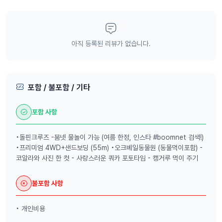
아직 등록된 리뷰가 없습니다.
포함 / 불포함 / 기타
포함 사항
•돌핀크루즈 -붐넷 물놀이 가능 (여름 한정, 인스타 #boomnet 검색!)
•프리미엄 4WD+샌드보딩 (55m) •오크베일동물원 (동물먹이포함) -
코알라와 사진 한 컷 - 사랑스러운 쿼카 포토타임 - 캥거루 먹이 주기
불포함 사항
• 개인비용