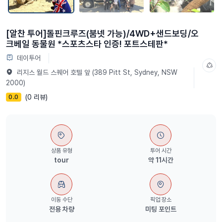
[알찬 투어]돌핀크루즈(붐넷 가능)/4WD+샌드보딩/오
크베일 동물원 *스포츠스타 인증! 포트스테판*
데이투어
리지스 월드 스퀘어 호텔 앞 (389 Pitt St, Sydney, NSW
2000)
(0 리뷰)
0.0
상품 유형
투어 시간
tour
약 11시간
이동 수단
픽업 장소
전용 차량
미팅 포인트