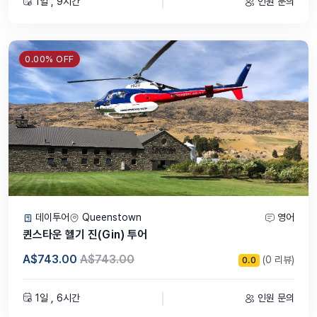
1일 , 9시간
인원 문의
0.00% OFF
데이투어
Queenstown
영어
퀸스타운 헬기 진(Gin) 투어
A$743.00
A$743.00
(0 리뷰)
0.0
1일 , 6시간
인원 문의