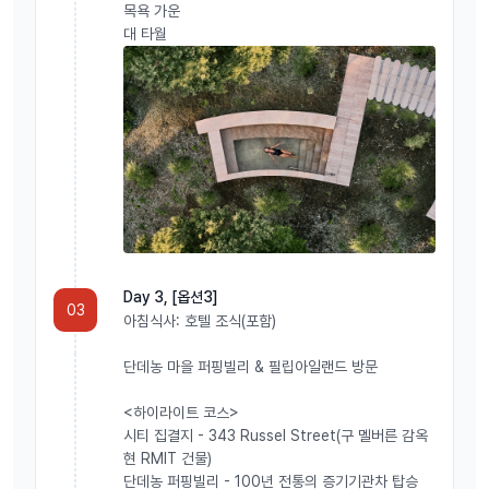
목욕 가운
대 타월
Day 3, [옵션3]
03
아침식사: 호텔 조식(포함)
단데농 마을 퍼핑빌리 & 필립아일랜드 방문
<하이라이트 코스>
시티 집결지 - 343 Russel Street(구 멜버른 감옥
현 RMIT 건물)
단데농 퍼핑빌리 - 100년 전통의 증기기관차 탑승