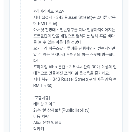
<하이라이트 코스>
시티 집결지 - 343 Russel Street(구 멜버른 감옥
현 RMIT 건물)
아서싯 전망대 - 멜번항구를 지나 질롱까지이어지는
포트필립의 만을 배경으로 펼쳐지는 남색 푸른 바다
를 볼 수 있는 아름다운 전망대
오지나라 히든스팟 - 투어를 진행하면서 찐현지인만
알 수 있는 오지나라 투어만의 히든 스팟에 방문합니
다!
프리미엄 Alba 온천 - 3.5-4시간의 30개 이상의 현
대적으로 만들어진 프리미엄 온천욕을 즐기세요!
시티 복귀 - 343 Russel Street(구 멜버른 감옥 현
RMIT 건물)
[포함사항]
베테랑 가이드
2천만불 상해보험(Public liability)
이동 차량
Alba 온천 입장료
락카키