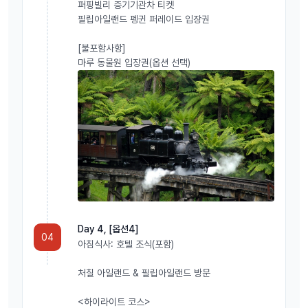
퍼핑빌리 증기기관차 티켓
필립아일랜드 펭귄 퍼레이드 입장권
[불포함사항]
마루 동물원 입장권(옵션 선택)
Day 4, [옵션4]
04
아침식사: 호텔 조식(포함)
처칠 아일랜드 & 필립아일랜드 방문
<하이라이트 코스>