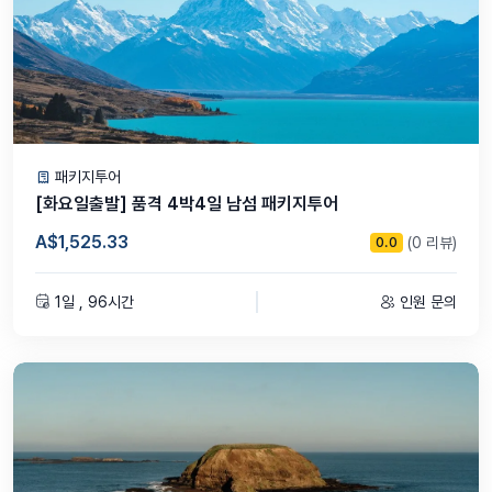
패키지투어
[화요일출발] 품격 4박4일 남섬 패키지투어
A$1,525.33
(0 리뷰)
0.0
1일 , 96시간
인원 문의