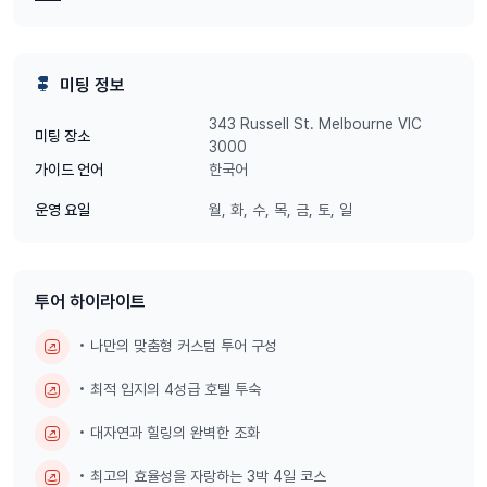
멜버른 중심가에 위치한 트렌디한 4성급 voco 호텔(또는 동급)에서의
편안한 투숙은 기본, 멜버른에서 반드시 경험해야 할 4대 명품 투어 중
내가 원하는 투어 3가지를 자유롭게 선택
해 나만의 특별한 4일을 완성
미팅 정보
해보세요!
343 Russell St. Melbourne VIC
미팅 장소
3000
한국어
가이드 언어
🌟 [Master Choice] 내 맘대로 골라 즐기
는 멜버른 4대 핵심 투어 (택 3)
월, 화, 수, 목, 금, 토, 일
운영 요일
다음 4가지 투어 중 원하시는 3가지 일정을 자유롭게 선택해 즐기실 수
있습니다.
투어 하이라이트
① 그레이트 오션 로드 투어
• 나만의 맞춤형 커스텀 투어 구성
죽기 전에 꼭 가봐야 할 세계적인 해안 드라이브 코스! 파도가 깎아 만든
• 최적 입지의 4성급 호텔 투숙
12사도 바위와 장엄한 해안 절벽의 절경을 마주하는 감동의 순간을 선
• 대자연과 힐링의 완벽한 조화
사합니다.
② 프리미엄 Alba 온천 투어
• 최고의 효율성을 자랑하는 3박 4일 코스