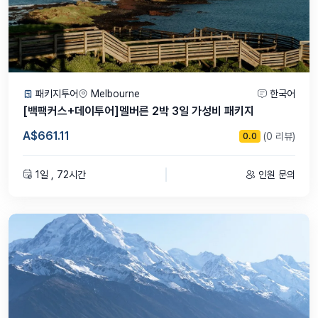
패키지투어
Melbourne
한국어
[백팩커스+데이투어]멜버른 2박 3일 가성비 패키지
A$661.11
(0 리뷰)
0.0
1일 , 72시간
인원 문의