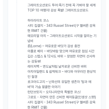
리아 마켓 도보 12분 거리로 쇼핑과 맛집 탐방에 최적화된 위치를 자랑
그레이트오션로드 투어:죽기 전에 꼭 가봐야 할 세계
합니다.
TOP 10 여행지! 감성 폭발! 그레이트오션로드
객실 컨디션 :
천장부터 바닥까지 이어지는 대형 통창으로 펼쳐지는 멋
진 시티뷰, 무료 Wi-Fi, TV, 미니 냉장고, 커피/차 메이커 완비.
하이라이트 코스
부대 시설 :
야외 인피니티 풀, 최신식 헬스장, 고급 스테이크하우스 및
시티 집결지 - 343 Russel Street(구 멜버른 감옥
바, 테라스 보유.
(※ 현지 사정에 따라 동급의 다른 4성급 호텔로 변경
현 RMIT 건물)
될 수 있습니다.)
메모리얼 아치 – 그레이트오션로드 시작을 알리는 기
념비
론(Lorne) – 여유로운 바닷가 감성 충전
💡
이런 분들께 강력 추천합니다!
아폴로 베이 – 바닷바람 맞으며 여유로운 점심 시간
깁슨 스텝스 & 12사도 바위 – 장엄한 자연이 선사하
남들이 다 가는 똑같은 일정 대신, 내가 원하는 투어만 쏙쏙 골라 가고
는 감동뷰!
싶으신 분
레이저백 – 면도날처럼 날카로운 신비한 바위
위치 좋은 4성급 신축 호텔에서 도심 라이프와 투어를 모두 잡고 싶으
아치아일랜드 & 쉽렉워크 – 바다와 어우러진 환상적
신 분
인 절경
효율적인 동선으로 알차고 여유로운 멜버른 여행을 즐기고 싶은 가족 및
로크아드고지 – 난파선의 유일한 생존자 ‘탐과 에
연인 여행객
바’의 가슴 뭉클한 이야기
런던브릿지 – 오지나라만의 특별한 코스!
그로또 - 자연이 만든 신비한 해저동굴(인생샷 스팟!)
시티 집결지 - 343 Russel Street(구 멜버른 감옥
현 RMIT 건물)