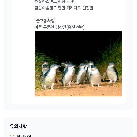
처칠아일랜드 입장 티켓
필립아일랜드 펭귄 퍼레이드 입장권
[불포함사항]
마루 동물원 입장권(옵션 선택)
유의사항
참고사항