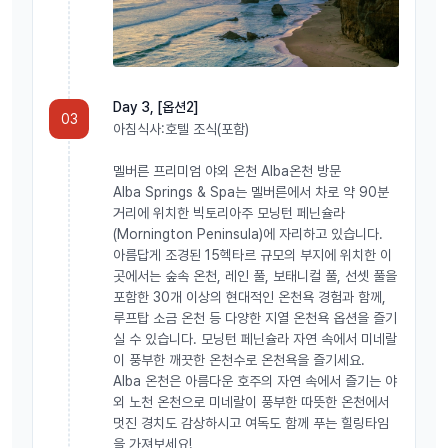
Day 3, [옵션2]
03
아침식사:호텔 조식(포함)
멜버른 프리미엄 야외 온천 Alba온천 방문
Alba Springs & Spa는 멜버른에서 차로 약 90분
거리에 위치한 빅토리아주 모닝턴 페닌슐라
(Mornington Peninsula)에 자리하고 있습니다.
아름답게 조경된 15헥타르 규모의 부지에 위치한 이
곳에서는 숲속 온천, 레인 풀, 보태니컬 풀, 선셋 풀을
포함한 30개 이상의 현대적인 온천욕 경험과 함께,
루프탑 소금 온천 등 다양한 지열 온천욕 옵션을 즐기
실 수 있습니다. 모닝턴 페닌슐라 자연 속에서 미네랄
이 풍부한 깨끗한 온천수로 온천욕을 즐기세요.
Alba 온천은 아름다운 호주의 자연 속에서 즐기는 야
외 노천 온천으로 미네랄이 풍부한 따뜻한 온천에서
멋진 경치도 감상하시고 여독도 함께 푸는 힐링타임
을 가져보세요!