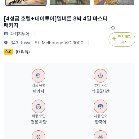
[4성급 호텔+데이투어]멜버른 3박 4일 마스터
패키지
패키지투어
해시태그
복사
343 Russell St. Melbourne VIC 3000
(0 리뷰)
0.0
상품 유형
투어 시간
패키지
약 96시간
이동 수단
사용 언어
전용 차량
한국어