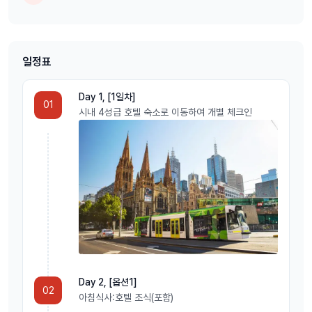
모닝턴 페닌슐라의 아름다운 자연 속에 자리 잡은 최고급 알바(Alba) 써
멀 스프링스에서 여유로운 온천욕을 즐기며 여행의 피로를 완벽하게 날
려버리세요.
③ 퍼핑 빌리 증기기차 투어
일정표
100년이 넘는 역사를 지닌 원시림 속 증기기차를 타고 단데농 마운틴의
청정 자연을 달리는 낭만 가득한 레트로 감성 투어입니다.
Day 1, [1일차]
01
④ 필립 아일랜드 & 처칠 아일랜드 투어
시내 4성급 호텔 숙소로 이동하여 개별 체크인
19세기 호주 전통 농가 체험(처칠 아일랜드)부터 야생 코알라 관찰, 그
리고 일몰 무렵 바다에서 아장아장 걸어오는 세계에서 가장 작은 페어리
펭귄 퍼레이드 관람까지 하루에 모두 만납니다.
🏨 [호텔 안내] voco Melbourne Central
by IHG (또는 동급 4성급)
도시 전망을 자랑하는 멜버른 중심부의 세련되고 트렌디한 호텔에서 편
안한 휴식을 취하세요.
Day 2, [옵션1]
02
기준 :
2인 1실 (Standard 룸, 트윈 또는 싱글 베드 / 조식 불포함)
아침식사:호텔 조식(포함)
최적의 위치 :
멜버른 중앙역(Melbourne Central) 도보 3분, 퀸 빅토