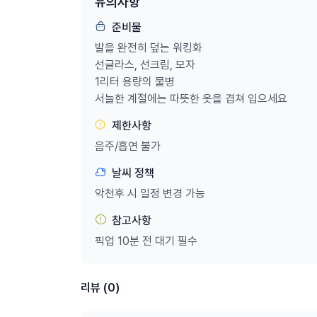
유의사항
준비물
발을 완전히 덮는 워킹화
선글라스, 선크림, 모자
1리터 용량의 물병
서늘한 계절에는 따뜻한 옷을 겹쳐 입으세요
제한사항
음주/흡연 불가
날씨 정책
악천후 시 일정 변경 가능
참고사항
픽업 10분 전 대기 필수
리뷰 (0)