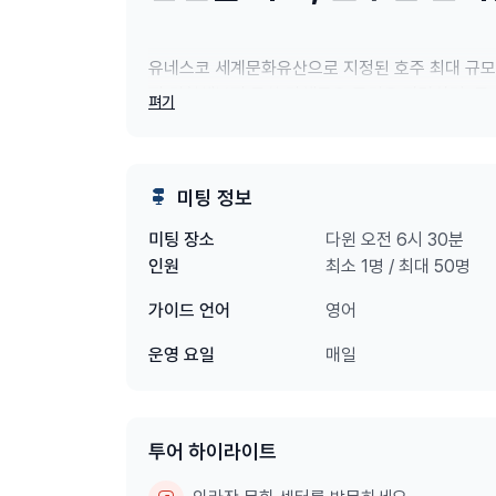
유네스코 세계문화유산으로 지정된 호주 최대 규모
지 경험해보지 못한 다채로운 풍경을 자랑하며, 물,
펴기
니다. 카카두로 가는 길과 공원 안에서 호주 최고의
문화를 보여주는 수많은 암각화 유적지도 놓치지 
참고: 본 투어를 예약하시는 모든 고객께서는 카카
미팅 정보
구매 가능합니다.
다윈 오전 6시 30분
미팅 장소
최소 1명 / 최대 50명
인원
영어
가이드 언어
AAT Kings Kakadu National Park Explorer
매일
운영 요일
투어 하이라이트