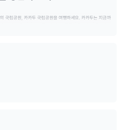
의 국립공원, 카카두 국립공원을 여행하세요. 카카두는 지금까
 육지, 하늘을 넘나드는 풍부한 야생 동물에 감탄하게 될 것입
 절경을 감상하세요. 2만 년 전까지 거슬러 올라가는 원주민
마세요.
두 국립공원 입장권을 소지하셔야 합니다. 일일 입장권은 별도
 투어입니다.