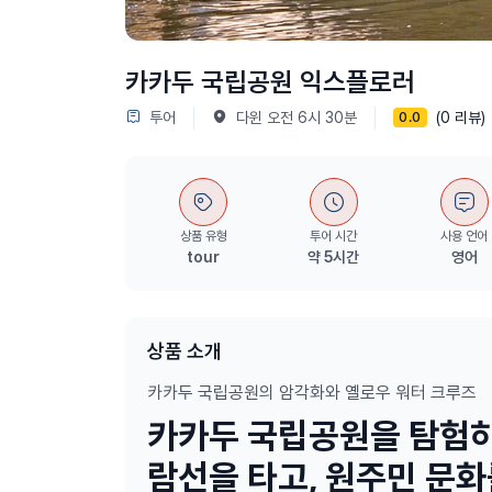
카카두 국립공원 익스플로러
투어
다윈 오전 6시 30분
(0 리뷰)
0.0
상품 유형
투어 시간
사용 언어
tour
약 5시간
영어
상품 소개
카카두 국립공원의 암각화와 옐로우 워터 크루즈
카카두 국립공원을 탐험하
람선을 타고, 원주민 문화