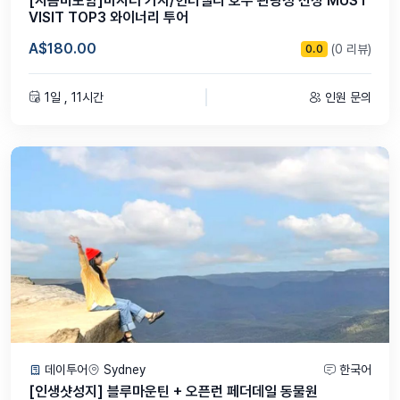
[시음비포함]마시러 가자/헌터밸리 호주 관광청 선정 MUST
* 여행 최소 출발 인원 5인 모객시에만 출발합니다.
VISIT TOP3 와이너리 투어
* 단체 • 단독 투어도 가능하니 문의 주세요
* 수하물 또는 큰 가방은 지참하실 수 없습니다.
A$180.00
(0 리뷰)
0.0
* 퀸즈랜드는 섬머타임 적용이 없습니다. 브리즈번 시간대를 꼭 확인해
주세요.
1일 , 11시간
인원 문의
데이투어
Sydney
한국어
[인생샷성지] 블루마운틴 + 오픈런 페더데일 동물원