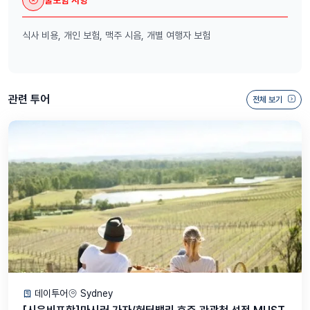
기며 여유롭게 시간을 보낼 수 있습니다.
자유로운 분위기 속에서 현지 문화를 체험하고, Stone & Wood 맥주
식사 비용, 개인 보험, 맥주 시음, 개별 여행자 보험
공장에서 로컬 맥주까지 맛보며 완벽한 하루를 만들어 보세요!
차량정보
- 호주 정부의 철저한 감사를 주기적으로 통과하는 안전한 10인승과
25인승
출발시간
관련 투어
전체 보기
브리즈번 출발: 08:00 AM
골드코스트 출발: 09:20 AM
* 늦으신 경우, 다른 분들을 위해 기다려드리기가 어렵습니다. 꼭 5-10
분 전 미리 도착 부탁드립니다.
출발 장소
브리즈번: 스카이타워 호텔 앞 (222 Margaret Street, Brisbane
City QLD 4000)
골드코스트: 만트라 온 뷰 호텔 앞 (22 View Ave, Surfers Paradise
QLD 4217)
도착시간
골드코스트 도착: 17:00 PM
브리즈번 도착: 18:00 PM
* 출 도착 시간은 약간 변동될 수 있습니다. 변동될 경우 미리 안내드립
데이투어
Sydney
니다*