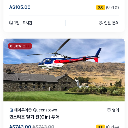
A$105.00
(0 리뷰)
0.0
1일 , 9시간
인원 문의
0.00% OFF
데이투어
Queenstown
영어
퀸스타운 헬기 진(Gin) 투어
A$743.00
A$743.00
(0 리뷰)
0.0