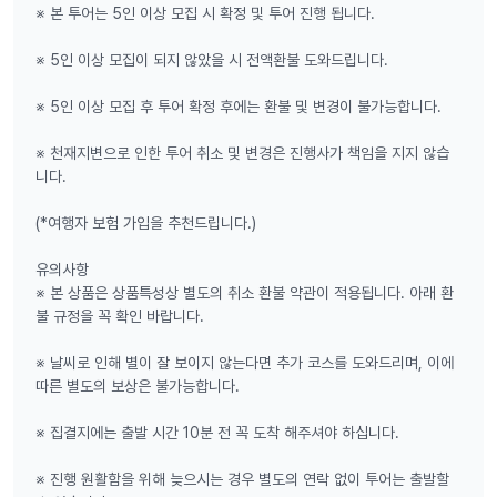
※ 본 투어는 5인 이상 모집 시 확정 및 투어 진행 됩니다.
※ 5인 이상 모집이 되지 않았을 시 전액환불 도와드립니다.
※ 5인 이상 모집 후 투어 확정 후에는 환불 및 변경이 불가능합니다.
※ 천재지변으로 인한 투어 취소 및 변경은 진행사가 책임을 지지 않습
니다.
(*여행자 보험 가입을 추천드립니다.)
현대여행사를 통해, 남들은 따라갈 수 없는 퀄리티의 바이런베이 투어를
유의사항
체험해볼 수 있습니다.
※ 본 상품은 상품특성상 별도의 취소 환불 약관이 적용됩니다. 아래 환
바이런베이에 대한 깊은 이해도를 바탕으로 한 노하우가 담긴 일정으로
불 규정을 꼭 확인 바랍니다.
특별한 경험을 선사합니다!
차량은 모두, 호주 정부로부터 인증과 철저한 감사를 정기적으로 받는
※ 날씨로 인해 별이 잘 보이지 않는다면 추가 코스를 도와드리며, 이에
안전하고 인증된 차량만 이용합니다!
따른 별도의 보상은 불가능합니다.
날씨요정이 장래희망이신 찐 베테랑 가이드들의 다년간의 노하우로 다
져진 완벽한 일정 소화!
※ 집결지에는 출발 시간 10분 전 꼭 도착 해주셔야 하십니다.
무려 십수년간 호주 내에서 운영된, 코로나 기간에도 무너지지 않은 인
증되고 믿을 수 있는 여행사!
※ 진행 원활함을 위해 늦으시는 경우 별도의 연락 없이 투어는 출발할