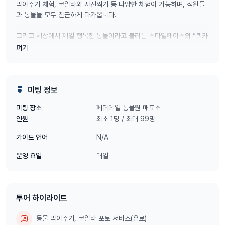
먹이주기 체험, 코알라와 사진찍기 등 다양한 체험이 가능하며, 직원들
과 동물들 모두 친근하게 다가옵니다.
그리고 세상에서 제일 행복한 동물이라고 불리는 스마일페이스의 “쿼카
(Quokka)”를 동물원중에서는 가장 가까운 곳에서 만나볼 수 있는 곳이
펴기
랍니다.
호주에 방문하셨다면, 호주에서만 만나볼 수 있는 동물들을 한자리에서
관람 가능한 이 특색있는 페더데일 동물원의 방문을 놓치지 마세요!
미팅 정보
페더데일 동물원 매표소
미팅 장소
최소 1명 / 최대 99명
인원
N/A
가이드 언어
매일
운영 요일
투어 하이라이트
동물 먹이주기, 코알라 포토 서비스(유료)