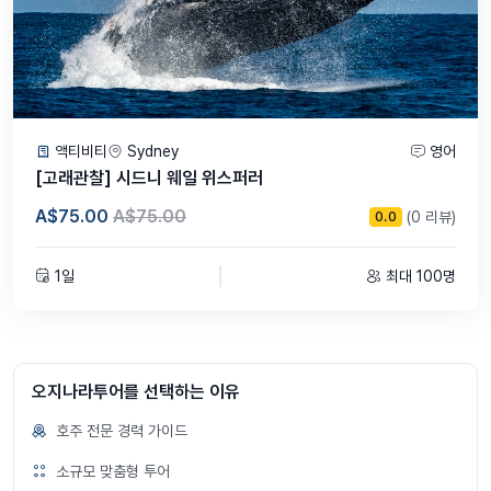
액티비티
Sydney
영어
[고래관찰] 시드니 웨일 위스퍼러
A$75.00
A$75.00
(0 리뷰)
0.0
1일
최대 100명
오지나라투어를 선택하는 이유
호주 전문 경력 가이드
소규모 맞춤형 투어