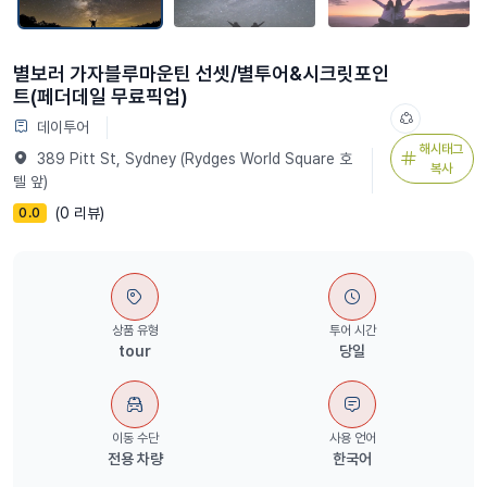
별보러 가자블루마운틴 선셋/별투어&시크릿포인
트(페더데일 무료픽업)
데이투어
해시태그
389 Pitt St, Sydney (Rydges World Square 호
복사
텔 앞)
(0 리뷰)
0.0
상품 유형
투어 시간
tour
당일
이동 수단
사용 언어
전용 차량
한국어