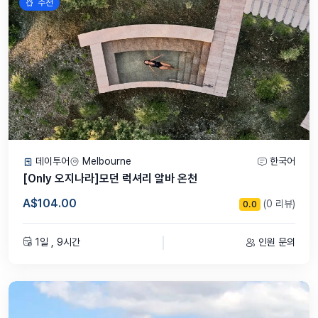
추천
✨ 특별히 엄선한 히든 포인트
- '놀러와 시드니'가 엄선한 히든 포인트를 통해 저희 손님들만을 위한
잊지못할 블루마운틴을 선사해드립니다. 수년간 투어를 진행하신 '놀러
와 시드니' 베테랑 가이드님들만 아는 히든 포인트는 저희의 자랑 입니
다.
❤️ Exclusive!! 오직 '놀러와 시드니' 손님만을 위한 예약 감사 이벤트
데이투어
Melbourne
한국어
[Only 오지나라]모던 럭셔리 알바 온천
일일관광 출발지인 릿지스 호텔에서 도보로 30초거리의 시내중심에 위
치한 시드니 면세점 (Sydney Duty Free)에서 70불 이상 구입시 전품
A$104.00
(0 리뷰)
0.0
목 5% 할인해 드리는 쿠폰과 함께 구매하신 분들께는 프로폴리스 치약
을 드립니다. 당일 투어 하시는 담당 가이드님께 요청 바랍니다.
1일 , 9시간
인원 문의
⚡️ 일행이지만 각자 결제를 하셨다면 일행분들의 성함을 미리 메세지창
으로 안내 부탁드립니다. 미리 알려주셔야 같은 차량으로 배정되어 함께
즐거운 여행 하실수 있습니다.