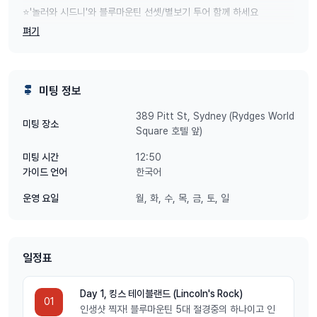
⭐'놀러와 시드니'와 블루마운틴 선셋/별보기 투어 함께 하세요
펴기
✔ 놀러와 시드니는 안전을 위해 전차량 최신 차량만 사용 합니다.
미팅 정보
✔ 차량의 80%는 2023년/2024년 차량 입니다.
389 Pitt St, Sydney (Rydges World
미팅 장소
✔ 시드니에서 최대 21명 까지만 소그룹으로 투어를 하는 유일한 여행
Square 호텔 앞)
사 입니다.
12:50
미팅 시간
✔ 블루마운틴 킹스테이블랜드는 27인승 이상의 대형버스는 진입 불가
한국어
가이드 언어
라 입구부터 버스에서 내려서 도보로 왕복 40여분 이동하셔야 합니다.
월, 화, 수, 목, 금, 토, 일
운영 요일
소규모 그룹으로 킹스테이블랜드 전용 주차장까지 차량으로 편하게 이
동하세요.
일정표
✅ 13인 이하 프리미엄 소규모 그룹투어
Day 1, 킹스 테이블랜드 (Lincoln's Rock)
01
인생샷 찍자! 블루마운틴 5대 절경중의 하나이고 인