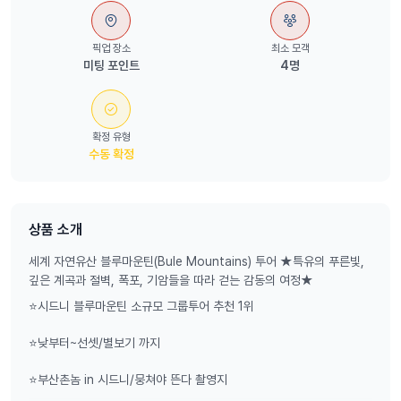
픽업 장소
최소 모객
미팅 포인트
4명
확정 유형
수동 확정
상품 소개
세계 자연유산 블루마운틴(Bule Mountains) 투어 ★특유의 푸른빛,
깊은 계곡과 절벽, 폭포, 기암들을 따라 걷는 감동의 여정★
⭐시드니 블루마운틴 소규모 그룹투어 추천 1위
⭐낮부터~선셋/별보기 까지
⭐부산촌놈 in 시드니/뭉쳐야 뜬다 촬영지