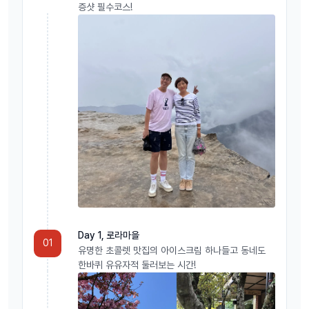
블루마운틴 낮부터 선셋/별보기/별멍 & 시크릿 코스
증샷 필수코스!
- 금액 : 성인/어린이 $75
연령별 기준 ~ 유아: 36개월 미만 / 어린이: 만3세~만12세
✅페더데일 동물원 무료로!! 픽업해 드립니다.
집결지 선택시에 페더데일 동물원 픽업 선택 하시면 됩니다.
출발 시간 : 선셋 시간을 고려하여 출발 시간이 유동적 입니다.
- 2024년4월7일~10월5일: 오후 12시30분
Day 1, 로라마을
01
유명한 초콜렛 맛집의 아이스크림 하나들고 동네도
- 10월6일~2025년4월5일: 오후 2시
한바퀴 유유자적 둘러보는 시간!