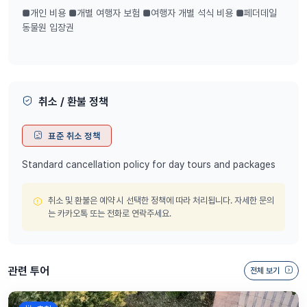
■개인 비용 ■개별 여행자 보험 ■여행자 개별 석식 비용 ■페더데일
동물원 입장권
✅ 13인 이하 프리미엄 소규모 그룹투어
- 그룹 투어의 저렴한 가격으로 단독 투어 같은 프라이빗한 편안함과 색
다른 투어 코스를 제공해 드리기 위해 기획된 소수 인원에 집중하는 소
규모 그룹투어 상품입니다.
취소 / 환불 정책
- 최대 55명까지 모객되어 가는 투어가 아닌 당일 모객수에 따라 최대
표준 취소 정책
13명까지 14인승밴으로 최고의 여행을 만들어드립니다.
Standard cancellation policy for day tours and packages
- 우리들만의 작은 그룹으로 꼭 필요한 곳에서 딱 맞는 시간을 드리고
여유롭게 알차게, 즐기는 진행 노하우도 물론 함께 합니다.
취소 및 환불은 예약 시 선택한 정책에 따라 처리됩니다. 자세한 문의
는 카카오톡 또는 전화로 연락주세요.
✔ 킹스테이블랜드는 27인승 이상의 대형버스 진입 불가라 입구부터
버스에서 내려서 도보로 왕복 40여분 이동하셔야 합니다. 소규모 그룹
으로 킹스테이블랜드 전용 주차장까지 차량으로 편하게 이동하세요.
관련 투어
전체 보기