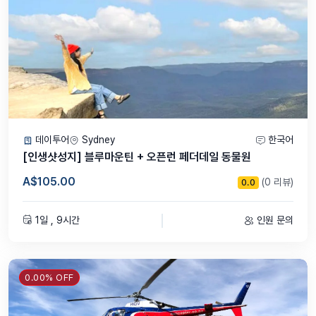
♬ 어린이를 위한 카시트 무료 제공
호주에서는 12인승 이상 버스인 경우 꼭 카시트가 필요 없습니다만 사
전 요청해 주시면 무상으로 카시트 제공해 드립니다. 메세지 창으로 안
내 주세요.
데이투어
Sydney
한국어
[인생샷성지] 블루마운틴 + 오픈런 페더데일 동물원
⭕ 당일 별보기 일정이 불가할 시 시드니 야경투어로 코스를 대체해 드
A$105.00
(0 리뷰)
0.0
립니다.
⭕ 투어 날짜 변경일 요청은 3일 전까지 / 잔여좌석이 남아있을시 가능
1일 , 9시간
인원 문의
합니다.
⭕ 날씨와 상관없이 투어는 예정대로 출발하며 우천시에도 정상 진행됩
니다.
0.00% OFF