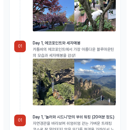
페더데일 동물원에서 픽업해 드립니다. 미팅 시간은 아래와 같습니다.
- 2024년4월7일~10월5일: 오후 1시10분
- 10월6일~2025년4월5일: 오후 2시40분
Day 1, 에코포인트와 세자매봉
01
----------------------------------------------------------------
카툼바의 에코포인트에서 가장 아름다운 블루마운틴
----------------------------------------------------
의 모습과 세자매봉을 감상!
★ 블루마운틴 낮부터 선셋/별보기/별멍 & 시크릿코스 ★
블루마운틴의 낮과 선셋 그리고 하늘이 허락하는 만큼 블루마운틴의 별
보러 가시길 원하는 분들을 위한 소규모 집중 투어로 의자에 앉거나 누
워서 원하시는 만큼 별을 보다 옵니다!
Day 1, '놀러와 시드니'만의 부쉬 워킹 (20여분 정도)
01
자연경관을 바라보며 쉬엄쉬엄 걷는 가벼운 트래킹
코스로 잘 알려지지 않은 또다른 절경을 가까이서 느