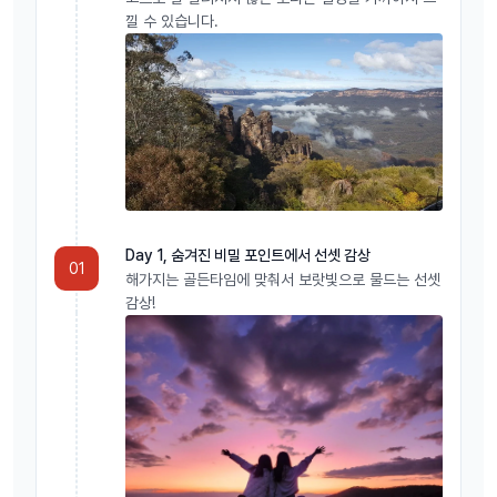
낄 수 있습니다.
해가 지는 선셋부터가 아닌 해가 떠있는 낮부터 블루마운틴 명소를 봅니
다.
오염되지 않은 블루마운틴 맑은 밤하늘에 수놓은 멋진 은하수와 별들을
보면서 여심 저격, 어릴적 동심으로 돌아가는 투어, 자연과 우주를 만나
볼 수 있는 가족 친화적인 밤시간 야외 활동입니다. 아름다운 석양과 조
용한 블루마운틴에서 쏟아지는 별을 직접 느끼는 투어를 즐기고 싶은분
들에게 권해 드립니다.
Day 1, 숨겨진 비밀 포인트에서 선셋 감상
01
해가지는 골든타임에 맞춰서 보랏빛으로 물드는 선셋
감상!
주간 데이투어가 어려우신 분들, 환상적인 별을 보고 싶어 하시는 분들
에게 알맞은 투어로 오후 느지막이 출발해서 블루마운틴의 숨겨진 명소
를 둘러보고, 아름다운 석양을 보며, 찐맛집에서의 저녁식사...
그리고 일반투어처럼 해지고 돌아오기전에 입구 근처에서 잠깐 별을 보
고 나오는 것이 아니라 별이 더욱 잘 보이는, 안쪽의 더욱 어둡고 넓은
지역으로 가서 최상의 별을 보는 투어, 환상적인 별을 보기 위한 투어입
니다.