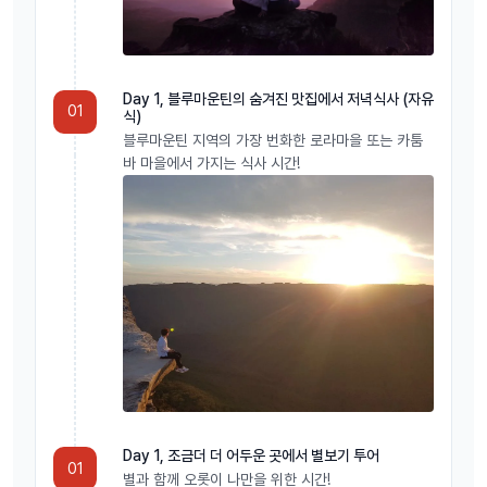
블루마운틴은 시드니 시내에서 서쪽으로 대략 두시간 거리이며 맑은 날
Day 1, 블루마운틴의 숨겨진 맛집에서 저녁식사 (자유
에는 멀리 시드니 시내가 보이기도 합니다. 백만 헥타르에 걸친 울창한
01
식)
숲과 사암절벽, 협곡과 폭포 그리고 광대한 유칼립투스숲의 나무에서 뿜
블루마운틴 지역의 가장 번화한 로라마을 또는 카툼
어지는 작은 기름 방울이 수증기와 섞여 햇빛을 받으면 독특한 색상으로
바 마을에서 가지는 식사 시간!
변하는 자연의 푸른 안개에서 그 이름이 유래되었으며, 유네스코 세계
자연 유산지로 2000년도에 등재 되었습니다.
킹스테이블랜드 (Lincoln's Rock)에서 바라보는 이거친 사암지대의
황야는 경이로울 정도이며, 해발 1017미터에 자리잡은 블루마운틴 정
상의 카툼바에서 오분거리인 에코포인트 전망대에서 세자매봉에 얽힌
원주민 마을에 내려오는 전설을 들어보세요. 이곳은 여러 산책로의 출발
점이기도 합니다.
Day 1, 조금더 더 어두운 곳에서 별보기 투어
01
----------------------------------------------------------------
별과 함께 오롯이 나만을 위한 시간!