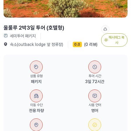
울룰루 2박3일 투어 (호텔형)
세미투어 패키지
해시태그 복
사
숙소(outback lodge 앞 정류장)
(0 리뷰)
0.0
상품 유형
투어 시간
패키지
3일 72시간
이동 수단
사용 언어
전용 차량
영어