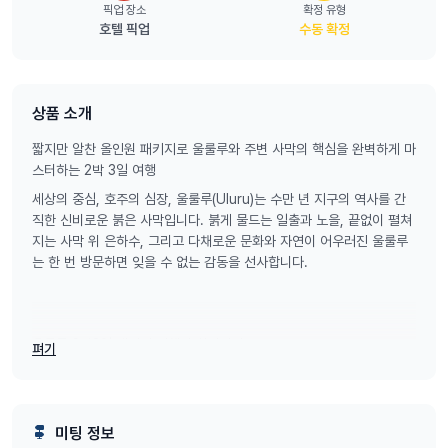
픽업 장소
확정 유형
호텔 픽업
수동 확정
상품 소개
짧지만 알찬 올인원 패키지로 울룰루와 주변 사막의 핵심을 완벽하게 마
스터하는 2박 3일 여행
세상의 중심, 호주의 심장, 울룰루(Uluru)는 수만 년 지구의 역사를 간
직한 신비로운 붉은 사막입니다. 붉게 물드는 일출과 노을, 끝없이 펼쳐
지는 사막 위 은하수, 그리고 다채로운 문화와 자연이 어우러진 울룰루
는 한 번 방문하면 잊을 수 없는 감동을 선사합니다.
울룰루 2박3일 패키지 여행의 하이라이트:
펴기
일출과 일몰: 시시각각 변하는 붉은 바위의 색과 장엄한 하늘 풍경
카타추타 트레킹: 신비로운 암석군과 대자연의 웅장함 체험
Field of Light: 사막의 밤을 수놓는 5만 개의 빛, 황홀한 야경 감상
미팅 정보
현지 문화 체험: 원주민 아나구(Anangu) 문화와 전통 이야기