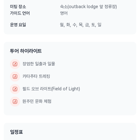
숙소(outback lodge 앞 정류장)
미팅 장소
영어
가이드 언어
짧지만 알찬 2박 3일 올인원 패키지로 울룰루와 주변 사막의 핵심만 담
월, 화, 수, 목, 금, 토, 일
운영 요일
아, 시간 제한이 있는 여행자에게도 완벽한 경험을 제공합니다.
투어 하이라이트
장엄한 일출과 일몰
카타추타 트레킹
필드 오브 라이트(Field of Light)
원주민 문화 체험
일정표